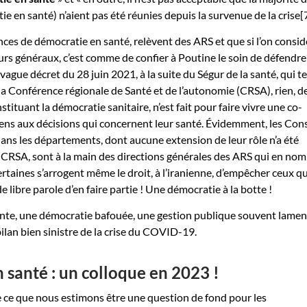
e en santé) n’aient pas été réunies depuis la survenue de la crise[7
tances de démocratie en santé, relèvent des ARS et que si l’on consi
urs généraux, c’est comme de confier à Poutine le soin de défendre
vague décret du 28 juin 2021, à la suite du Ségur de la santé, qui t
 la Conférence régionale de Santé et de l’autonomie (CRSA), rien, d
stituant la démocratie sanitaire, n’est fait pour faire vivre une co-
ens aux décisions qui concernent leur santé. Évidemment, les Cons
dans les départements, dont aucune extension de leur rôle n’a été
 CRSA, sont à la main des directions générales des ARS qui en no
rtaines s’arrogent même le droit, à l’iranienne, d’empêcher ceux qu
e libre parole d’en faire partie ! Une démocratie à la botte !
ante, une démocratie bafouée, une gestion publique souvent lamen
ilan bien sinistre de la crise du COVID-19.
 santé : un colloque en 2023 !
de ce que nous estimons être une question de fond pour les