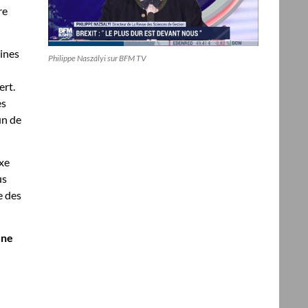
re
aines
Philippe Naszályi sur BFM TV
ert.
es
un de
xe
us
e des
une