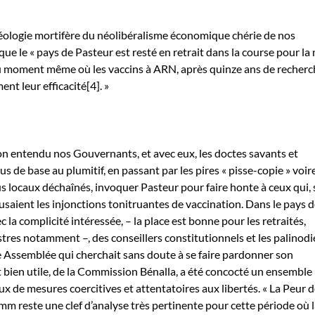
’idéologie mortifère du néolibéralisme économique chérie de nos
que le « pays de Pasteur est resté en retrait dans la course pour la
au moment même où les vaccins à ARN, après quinze ans de recherc
nt leur efficacité[4]. »
on entendu nos Gouvernants, et avec eux, les doctes savants et
rus de base au plumitif, en passant par les pires « pisse-copie » voir
lus locaux déchaînés, invoquer Pasteur pour faire honte à ceux qui,
usaient les injonctions tonitruantes de vaccination. Dans le pays 
la complicité intéressée, – la place est bonne pour les retraités,
tres notamment –, des conseillers constitutionnels et les palinodi
 Assemblée qui cherchait sans doute à se faire pardonner son
bien utile, de la Commission Bénalla, a été concocté un ensemble
de mesures coercitives et attentatoires aux libertés. « La Peur d
omm reste une clef d’analyse très pertinente pour cette période où 