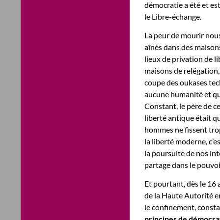
démocratie a été et es
le Libre-échange.
La peur de mourir nous 
aînés dans des maisons
lieux de privation de l
maisons de relégation, 
coupe des oukases tec
aucune humanité et qui
Constant, le père de ce 
liberté antique était q
hommes ne fissent trop
la liberté moderne, c’
la poursuite de nos int
partage dans le pouvoir
Et pourtant, dès le 16
de la Haute Autorité e
le confinement, consta
principes de démocra