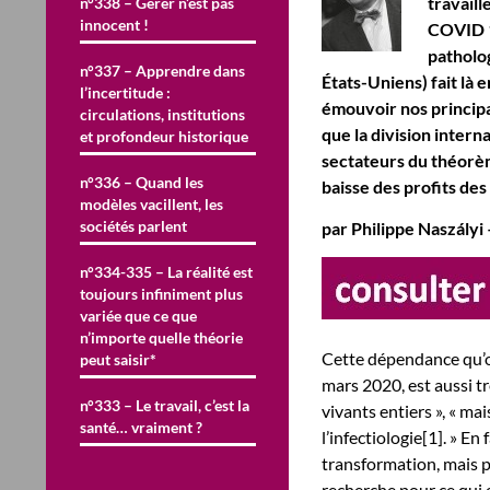
travaill
n°338 – Gérer n’est pas
innocent !
COVID 19
patholog
n°337 – Apprendre dans
États-Uniens) fait là
l’incertitude :
émouvoir nos principa
circulations, institutions
que la division intern
et profondeur historique
sectateurs du théorè
n°336 – Quand les
baisse des profits des
modèles vacillent, les
sociétés parlent
par Philippe Naszályi
n°334-335 – La réalité est
toujours infiniment plus
variée que ce que
n’importe quelle théorie
Cette dépendance qu’o
peut saisir*
mars 2020, est aussi t
n°333 – Le travail, c’est la
vivants entiers », « m
santé… vraiment ?
l’infectiologie[1]. » En
transformation, mais 
recherche pour ce qui e