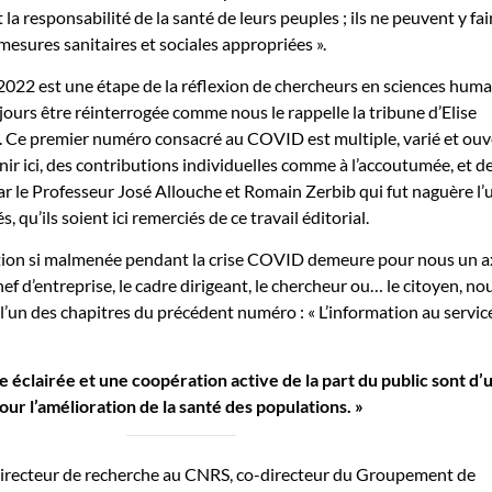
a responsabilité de la santé de leurs peuples ; ils ne peuvent y fai
mesures sanitaires et sociales appropriées ».
2022 est une étape de la réflexion de chercheurs en sciences hum
jours être réinterrogée comme nous le rappelle la tribune d’Elise
. Ce premier numéro consacré au COVID est multiple, varié et ouv
ir ici, des contributions individuelles comme à l’accoutumée, et d
par le Professeur José Allouche et Romain Zerbib qui fut naguère l’
, qu’ils soient ici remerciés de ce travail éditorial.
ation si malmenée pendant la crise COVID demeure pour nous un a
f d’entreprise, le cadre dirigeant, le chercheur ou… le citoyen, no
l’un des chapitres du précédent numéro : « L’information au servic
 éclairée et une coopération active de la part du public sont d’
ur l’amélioration de la santé des populations. »
irecteur de recherche au CNRS, co-directeur du Groupement de