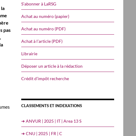
S’abonner à LaRSG
 la
omme
Achat au numéro (papier)
uère
Achat au numéro (PDF)
s pas
,
Achat à l’article (PDF)
la
Librairie
Déposer un article à la rédaction
Crédit d’impôt recherche
CLASSEMENTS ET INDEXATIONS
ismes
➔ ANVUR | 2025 | IT | Area 13 S
➔ CNU | 2025 | FR | C