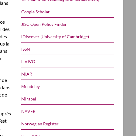
dans
Google Scholar
nos
JISC Open Policy Finder
l des
 des
iDiscover (University of Cambridge)
us la
ISSN
sans
n
LIVIVO
MIAR
r de
Mendeley
t dans
t de
Mirabel
NAVER
auprès
’est
Norwegian Register
s
des