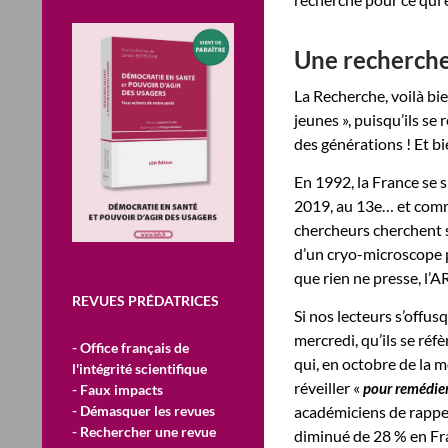
Une recherche
La Recherche, voilà bie
jeunes », puisqu’ils se
des générations ! Et bi
En 1992, la France se s
2019, au 13e… et comm
chercheurs cherchent s
d’un cryo-microscope par
que rien ne presse, l’A
REVUES PRÉDATRICES
Si nos lecteurs s’offu
mercredi, qu’ils se ré
- Office français de
qui, en octobre de la 
l'intégrité scientifique
réveiller «
pour remédier 
- Faux impacts
- Démasquer les revues
académiciens de rappel
- Rechercher une revue
diminué de 28 % en Fra