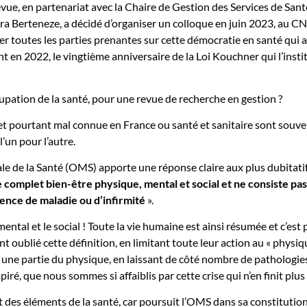
evue, en partenariat avec la Chaire de Gestion des Services de San
dra Berteneze, a décidé d’organiser un colloque en juin 2023, au 
er toutes les parties prenantes sur cette démocratie en santé qui a
t en 2022, le vingtième anniversaire de la Loi Kouchner qui l’insti
pation de la santé, pour une revue de recherche en gestion ?
et pourtant mal connue en France ou santé et sanitaire sont souv
’un pour l’autre.
e de la Santé (OMS) apporte une réponse claire aux plus dubitatif
e complet bien-être physique, mental et social et ne consiste pas
ence de maladie ou d’infirmité
».
mental et le social ! Toute la vie humaine est ainsi résumée et c’est 
t oublié cette définition, en limitant toute leur action au « physiqu
 à une partie du physique, en laissant de côté nombre de pathologie
é, que nous sommes si affaiblis par cette crise qui n’en finit plus 
nt des éléments de la santé, car poursuit l’OMS dans sa constitution 