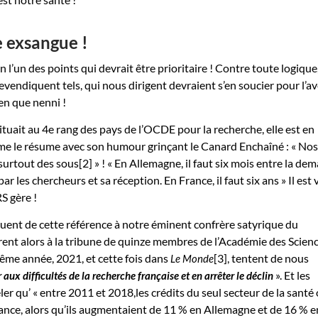
 exsangue !
n l’un des points qui devrait être prioritaire ! Contre toute logique,
 revendiquent tels, qui nous dirigent devraient s’en soucier pour l’a
en que nenni !
ituait au 4e rang des pays de l’OCDE pour la recherche, elle est en
e le résume avec son humour grinçant le Canard Enchaîné : « Nos
urtout des sous[2] » ! « En Allemagne, il faut six mois entre la de
 les chercheurs et sa réception. En France, il faut six ans » Il est 
RS gère !
squent de cette référence à notre éminent confrère satyrique du
fèrent alors à la tribune de quinze membres de l’Académie des Scien
même année, 2021, et cette fois dans
[3], tentent de nous
Le Monde
». Et les
aux difficultés de la recherche française et en arrêter le déclin
er qu’ « entre 2011 et 2018,les crédits du seul secteur de la santé
nce, alors qu’ils augmentaient de 11 % en Allemagne et de 16 % e