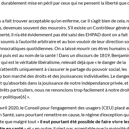
t durablement mise en péril par ceux qui ne pensent la liberté que 
a fait trouver acceptable qu’on enferme, car il s’agit bien de cela, 
, devenues souvent des mouroirs. S’il existe un Contrôleur généra
iberté, il n’a été évidemment pas été saisi des EHPAD dont on a fait
soumis à l’autorité arbitraire et au bon vouloir de leur direction so
hnocratiques quotidiennes. On a laissé mourir ces êtres humains 
 puis est au nom de la santé ! Dans un discours de 1819, Benjami
qui est le véritable libéralisme, relevait déjà que « le danger de la
u’attentifs uniquement à s’assurer le partage du pouvoir social, les
 bon marché des droits et des jouissances individuelles. Le dange
est qu’absorbés dans la jouissance de notre indépendance privée, e
érêts particuliers, nous ne renoncions trop facilement à notre droi
 politique[6] ».
 avril 2020, le Conseil pour l’engagement des usagers (CEU) placé 
n Santé, sans pourtant remettre en cause, le régime d’exception qu
te que malgré tout «
il eut pourtant été possible de faire vivre le
tie en santé
» et « en outre, il n’est pas acceptable que la majorité 