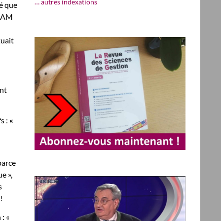
… autres indexations
té que
CNAM
tuait
ent
s :
«
parce
e »,
s
!
: «