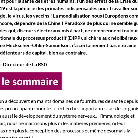
ent pour la santé des êtres humains, l’un des effets de la Crise du
 est la pénurie des primates indispensables pour travailler sur
ie, le virus, les vaccins ! La mondialisation nous (Européens c
 encore, dépendre de la Chine ! Paradoxe de plus qui ne semble g
les qui, discours électoraux mis à part, ne comprennent toujour
ationale du processus productif (DIPP), si chère aux néolibéraux
me Heckscher-Ohlin-Samuelson, n’a certainement pas entraîné 
 détenteurs de capital, bien au contraire.
 – Directeur de La RSG
n a découvert en maints domaines de fournitures de santé depuis
rès préoccupante pour les « recherches importantes sur des organ
ais aussi le développement du système nerveux… l’immunologie et
 fait, nous ne maîtrisons plus ni les matières premières, ni leur
pas non plus la conception des processus et même désormais la
st notre santé !