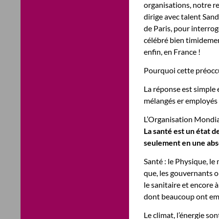
organisations, notre r
dirige avec talent San
de Paris, pour interrog
célébré bien timidemen
enfin, en France !
Pourquoi cette préoccu
La réponse est simple 
mélangés er employés l
L’Organisation Mondial
La santé est un état d
seulement en une abs
Santé : le Physique, le 
que, les gouvernants on
le sanitaire et encore
dont beaucoup ont empir
Le climat, l’énergie so