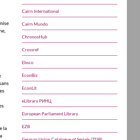
Cairn International
 mise
Cairn Mundo
he,
ChronosHub
Crossref
Ebsco
EconBiz
e
 sans
EconLit
des
eLibrary РИНЦ
es
European Parliament Library
EZB
e la
la
German Union Catalogue of Serials (ZDB)