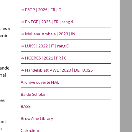
➔ ESCP | 2025 | FR | D
➔ FNEGE | 2025 | FR | rang 4
 les «
➔ Mullana-Ambala | 2023 | IN
venir
➔ LUISS | 2022 | IT | rang D
➔ HCERES | 2021 | FR | C
mande
➔ Handelsblatt VWL | 2020 | DE | 0,025
vrai
Archive ouverte HAL
Baidu Scholar
ces
BASE
BrowZine Library
 ont
n
Cairn.info