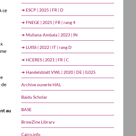
➔ ESCP | 2025 | FR | D
A ce
➔ FNEGE | 2025 | FR | rang 4
➔ Mullana-Ambala | 2023 | IN
ux
➔ LUISS | 2022 | IT | rang D
tème
➔ HCERES | 2021 | FR | C
➔ Handelsblatt VWL | 2020 | DE | 0,025
de
e de
Archive ouverte HAL
Baidu Scholar
BASE
ent au
BrowZine Library
Cairn.info