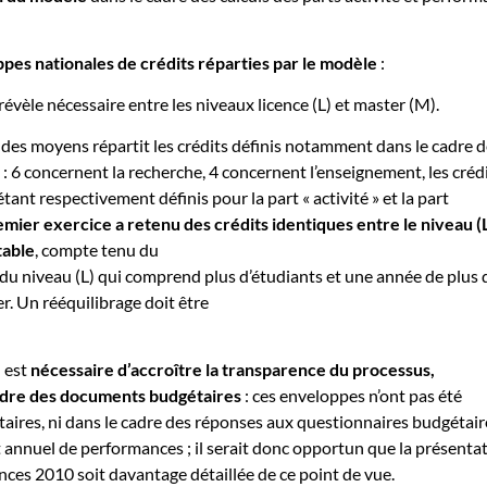
ppes nationales de crédits réparties par le modèle
:
évèle nécessaire entre les niveaux licence (L) et master (M).
 des moyens répartit les crédits définis notamment dans le cadre 
: 6 concernent la recherche, 4 concernent l’enseignement, les créd
étant respectivement définis pour la part « activité » et la part
emier exercice a retenu des crédits identiques entre le niveau (L
table
, compte tenu du
 du niveau (L) qui comprend plus d’étudiants et une année de plus 
r. Un rééquilibrage doit être
l est
nécessaire d’accroître la transparence du processus,
dre des documents budgétaires
: ces enveloppes n’ont pas été
ires, ni dans le cadre des réponses aux questionnaires budgétaire
t annuel de performances ; il serait donc opportun que la présenta
ances 2010 soit davantage détaillée de ce point de vue.