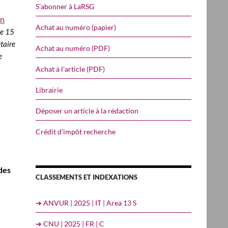
S’abonner à LaRSG
on
Achat au numéro (papier)
le
15
taire
Achat au numéro (PDF)
e
Achat à l’article (PDF)
Librairie
Déposer un article à la rédaction
Crédit d’impôt recherche
des
CLASSEMENTS ET INDEXATIONS
➔ ANVUR | 2025 | IT | Area 13 S
➔ CNU | 2025 | FR | C