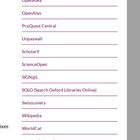
OpenAIRE
OpenAlex
ProQuest Central
Unpaywall
Scholar9
ScienceOpen
SIGN@L
SOLO (Search Oxford Libraries Online)
Swisscovery
Wikipedia
fixes
WorldCat