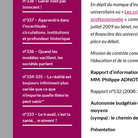
n°338 – Gérer n’est pas
En dépit du manque d’indi
innocent !
«
Les cr
universitaire où
professionnelle
»
, comm
n°337 – Apprendre dans
l’incertitude :
juillet 2009 au Sénat, n
circulations, institutions
et financière des univer
et profondeur historique
pièce au débat.
n°336 – Quand les
Mission de contrôle comm
modèles vacillent, les
l’éducation et de la co
sociétés parlent
Rapport d’informatio
n°334-335 – La réalité est
MM. Philippe ADNOT 
toujours infiniment plus
variée que ce que
Rapport n°532 (2008-2
n’importe quelle théorie
peut saisir*
Autonomie budgétaire 
moyens
n°333 – Le travail, c’est la
(sympa) : le chemin de
santé… vraiment ?
Présentation