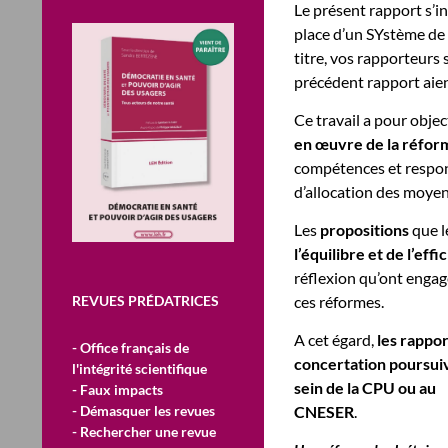
Le présent rapport s’in
place d’un SYstème de 
titre, vos rapporteurs 
précédent rapport aien
Ce travail a pour objec
en œuvre de la réfor
compétences et respons
d’allocation des moyen
Les
propositions
que l
l’équilibre et de l’eff
réflexion qu’ont engag
REVUES PRÉDATRICES
ces réformes.
A cet égard,
les rappo
- Office français de
concertation poursuiv
l'intégrité scientifique
sein de la CPU ou au
- Faux impacts
- Démasquer les revues
CNESER
.
- Rechercher une revue