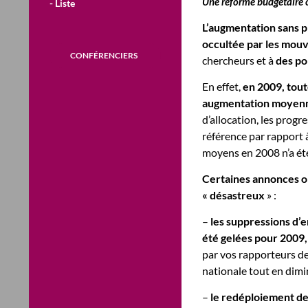
Une réforme budgétaire c
- Liste
L’augmentation sans 
occultée par les mou
CONFÉRENCIERS
chercheurs et à
des po
En effet,
en 2009, tout
augmentation moyenn
d’allocation, les prog
référence par rapport 
moyens en 2008 n’a été
Certaines annonces o
« désastreux
» :
–
les suppressions d’
été gelées
pour 2009,
par vos rapporteurs de
nationale tout en dimi
–
le redéploiement de