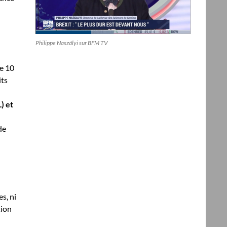
Philippe Naszályi sur BFM TV
de 10
its
) et
de
s, ni
tion