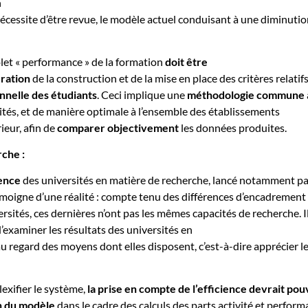
n
écessite d’être revue, le modèle actuel conduisant à une diminuti
let « performance » de la formation
doit être
ération
de la construction et de la mise en place des critères relatif
onnelle des étudiants
. Ceci implique une
méthodologie commune
ités, et de manière optimale à l’ensemble des établissements
eur, afin de
comparer objectivement
les données produites.
rche :
ience
des universités en matière de recherche, lancé notamment pa
émoigne d’une réalité : compte tenu des différences d’encadrement
ersités, ces dernières n’ont pas les mêmes capacités de recherche. I
’examiner les résultats des universités en
u regard des moyens dont elles disposent, c’est-à-dire apprécier l
exifier le système,
la prise en compte de l’efficience devrait pou
n du modèle
dans le cadre des calculs des parts activité et perfor