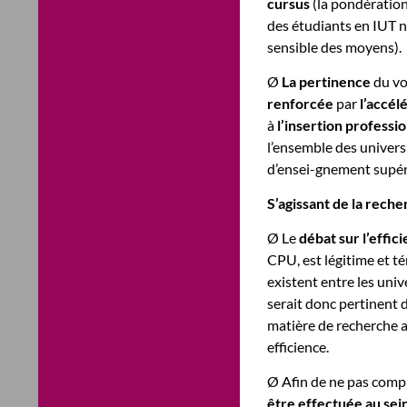
cursus
(la pondératio
des étudiants en IUT n
sensible des moyens).
Ø
La pertinence
du vo
renforcée
par
l’accél
à
l’insertion professi
l’ensemble des univers
d’ensei-gnement supéri
S’agissant de la reche
Ø Le
débat sur l’effic
CPU, est légitime et t
existent entre les univ
serait donc pertinent d
matière de recherche a
efficience.
Ø Afin de ne pas compl
être effectuée au sei