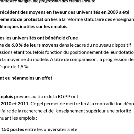
ontestée malgré une progression des crédits inédite
précédent des moyens en faveur des universités en 2009 a été
vements de protestation
liés à la réforme statutaire des enseignan
lémiques inutiles sur les emplois
.
es les universités ont bénéficié d’une
e de 6,8 % de leurs moyens
dans le cadre du nouveau dispositif
ressions étant toutefois fonction du positionnement de leur dotati
à la moyenne du modèle. A titre de comparaison, la progression de
 que de 1,9 %.
nt eu néanmoins un effet
emplois
prévues au titre de la RGPP ont
 2010 et 2011.
Ce gel permet de mettre fin à la contradiction dén
 faire de la recherche et de l’enseignement supérieur une priorité
nuant les emplois ;
 150 postes
entre les universités a été