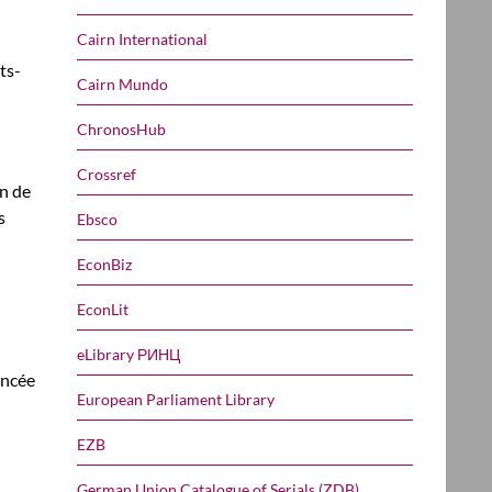
Cairn International
ts-
Cairn Mundo
ChronosHub
Crossref
on de
s
Ebsco
EconBiz
EconLit
eLibrary РИНЦ
oncée
European Parliament Library
EZB
German Union Catalogue of Serials (ZDB)