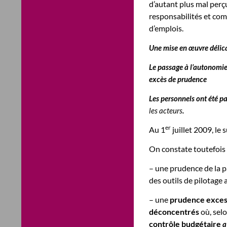
d’autant plus mal perç
responsabilités et com
d’emplois.
Une mise en œuvre délica
Le passage à l’autonomie
excès de prudence
Les personnels ont été p
les acteurs
.
er
Au 1
juillet 2009, le
On constate toutefois 
– une prudence de la p
des outils de pilotage 
– une
prudence excess
déconcentrés
où, selo
contrôle budgétaire
a