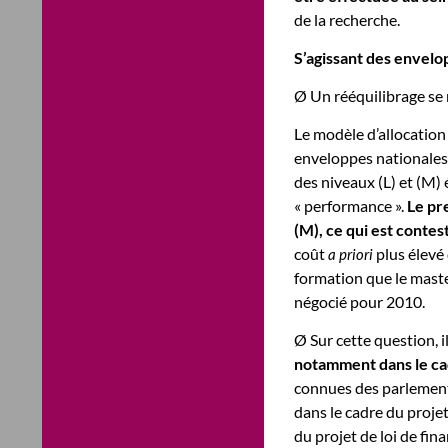
de la recherche.
S’agissant des envelo
Ø Un rééquilibrage se r
Le modèle d’allocation
enveloppes nationales 
des niveaux (L) et (M) 
« performance ».
Le pr
(M), ce qui est contes
coût
plus élevé
a priori
formation que le maste
négocié pour 2010.
Ø Sur cette question, i
notamment dans le ca
connues des parlementa
dans le cadre du proje
du projet de loi de fin