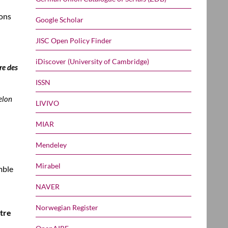
ions
Google Scholar
JISC Open Policy Finder
iDiscover (University of Cambridge)
re des
ISSN
elon
LIVIVO
MIAR
Mendeley
Mirabel
mble
NAVER
Norwegian Register
tre