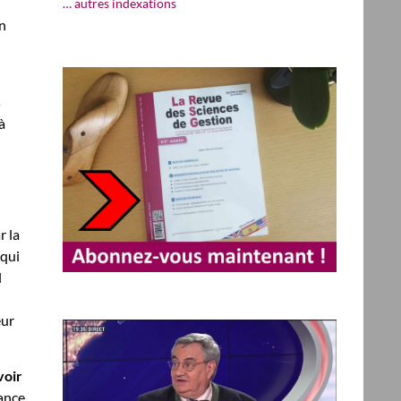
… autres indexations
on
s
à
r la
 qui
l
eur
voir
mance