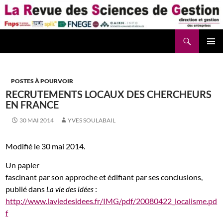
Aller
au
contenu
Recherche
La Revue des Sciences des Gestion – LaRSG.fr
POSTES À POURVOIR
RECRUTEMENTS LOCAUX DES CHERCHEURS
EN FRANCE
30 MAI 2014
YVES SOULABAIL
Modifié le 30 mai 2014.
Un papier
fascinant par son approche et édifiant par ses conclusions,
publié dans
:
La vie des idées
http://www.laviedesidees.fr/IMG/pdf/20080422_localisme.pd
f