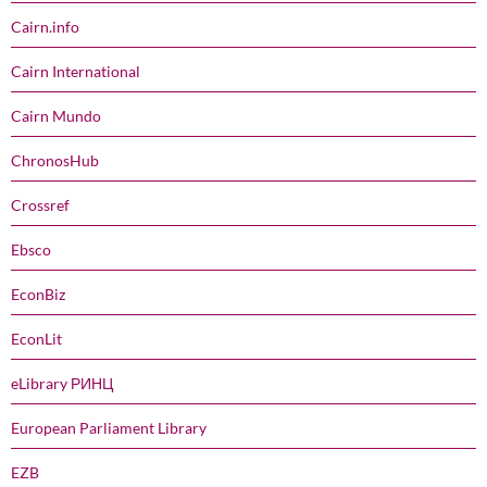
Cairn.info
Cairn International
Cairn Mundo
ChronosHub
Crossref
Ebsco
EconBiz
EconLit
eLibrary РИНЦ
European Parliament Library
EZB