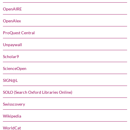
OpenAIRE
OpenAlex
ProQuest Central
Unpaywall
Scholar9
ScienceOpen
SIGN@L
SOLO (Search Oxford Libraries Online)
Swisscovery
Wikipedia
WorldCat