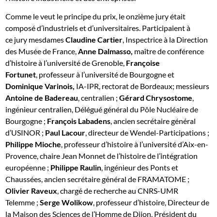
Comme le veut le principe du prix, le onzième jury était
composé d’industriels et d’universitaires. Participaient à
ce jury mesdames
Claudine Cartier
, Inspectrice à la Direction
des Musée de France,
Anne Dalmasso,
maître de conférence
d’histoire à l’université de Grenoble,
Françoise
Fortunet
, professeur à l’université de Bourgogne et
Dominique Varinois,
IA-IPR, rectorat de Bordeaux; messieurs
Antoine de Badereau
, centralien ;
Gérard Chrysostome
,
ingénieur centralien, Délégué général du Pôle Nucléaire de
Bourgogne ;
François Labadens
, ancien secrétaire général
d’USINOR ;
Paul Lacour
, directeur de Wendel-Participations ;
Philippe Mioche
, professeur d’histoire à l’université d’Aix-en-
Provence, chaire Jean Monnet de l’histoire de l’intégration
européenne ;
Philippe Raulin
, ingénieur des Ponts et
Chaussées, ancien secrétaire général de FRAMATOME ;
Olivier Raveux
, chargé de recherche au CNRS-UMR
Telemme ;
Serge Wolikow
, professeur d’histoire, Directeur de
la Maison des Sciences de l’Homme de Dijon, Président du