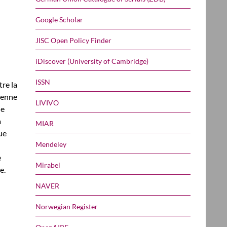
Google Scholar
JISC Open Policy Finder
iDiscover (University of Cambridge)
ISSN
tre la
éenne
LIVIVO
ne
a
MIAR
ue
Mendeley
e
Mirabel
e.
NAVER
Norwegian Register