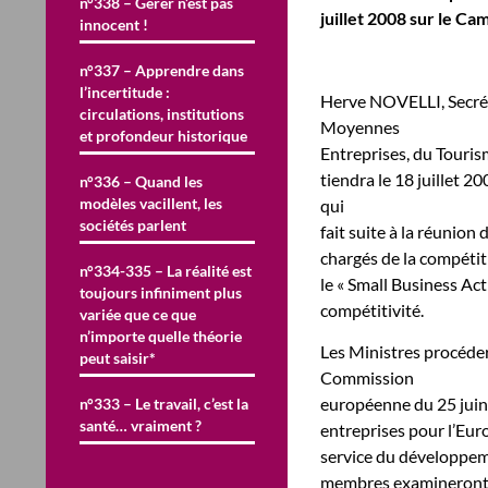
n°338 – Gérer n’est pas
juillet 2008 sur le C
innocent !
n°337 – Apprendre dans
l’incertitude :
Herve NOVELLI, Secréta
circulations, institutions
Moyennes
et profondeur historique
Entreprises, du Tourism
tiendra le 18 juillet 2
n°336 – Quand les
modèles vacillent, les
qui
sociétés parlent
fait suite à la réunion
chargés de la compétit
n°334-335 – La réalité est
le « Small Business Act
toujours infiniment plus
compétitivité.
variée que ce que
n’importe quelle théorie
Les Ministres procéde
peut saisir*
Commission
européenne du 25 juin 2
n°333 – Le travail, c’est la
santé… vraiment ?
entreprises pour l’Euro
service du développe
membres examineront e