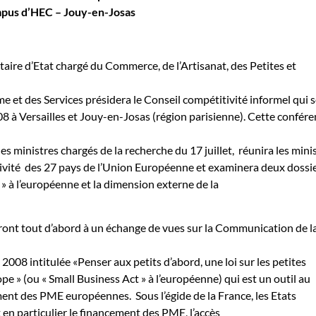
ampus d’HEC – Jouy-en-Josas
ire d’Etat chargé du Commerce, de l’Artisanat, des Petites et
e et des Services présidera le Conseil compétitivité informel qui 
008 à Versailles et Jouy-en-Josas (région parisienne). Cette confére
 des ministres chargés de la recherche du 17 juillet,
réunira les mini
ivité
des 27 pays de l’Union Européenne et examinera deux dossie
 » à l’européenne et la dimension externe de la
ront tout d’abord à un échange de vues sur la Communication de l
008 intitulée «Penser aux petits d’abord, une loi sur les petites
pe » (ou « Small Business Act » à l’européenne) qui est un outil au
ment des PME européennes.
Sous l’égide de la France, les Etats
n particulier le financement des PME, l’accès