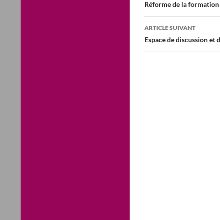
des
Réforme de la formation
articles
ARTICLE SUIVANT
Espace de discussion et d