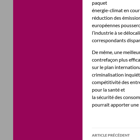
paquet
énergie-climat en cou
réduction des émission
européennes pousser
l’industrie à se déloca
correspondants dispar
De même, une meilleure 
contrefaçon plus effic
sur le plan internation
criminalisation inquié
compétitivité des entr
pour la santé et
la sécurité des conso
pourrait apporter une r
Navigation
ARTICLE PRÉCÉDENT