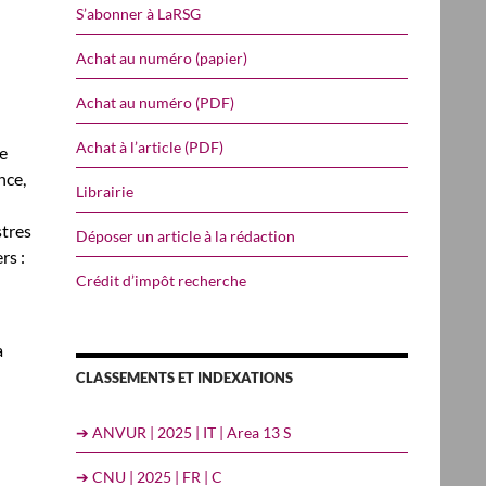
S’abonner à LaRSG
Achat au numéro (papier)
Achat au numéro (PDF)
Achat à l’article (PDF)
se
nce,
Librairie
stres
Déposer un article à la rédaction
rs :
Crédit d’impôt recherche
a
CLASSEMENTS ET INDEXATIONS
➔ ANVUR | 2025 | IT | Area 13 S
➔ CNU | 2025 | FR | C