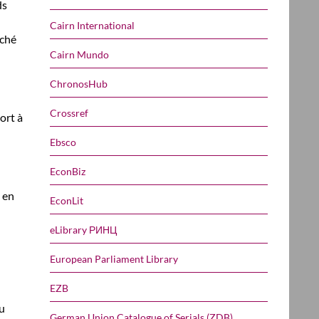
ds
Cairn International
rché
Cairn Mundo
ChronosHub
Crossref
ort à
Ebsco
EconBiz
 en
EconLit
eLibrary РИНЦ
European Parliament Library
EZB
du
German Union Catalogue of Serials (ZDB)