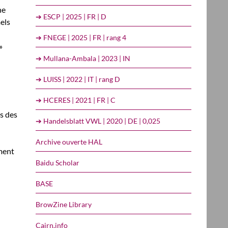
ne
➔ ESCP | 2025 | FR | D
els
➔ FNEGE | 2025 | FR | rang 4
»
➔ Mullana-Ambala | 2023 | IN
➔ LUISS | 2022 | IT | rang D
➔ HCERES | 2021 | FR | C
ns des
➔ Handelsblatt VWL | 2020 | DE | 0,025
Archive ouverte HAL
ment
Baidu Scholar
BASE
BrowZine Library
Cairn.info