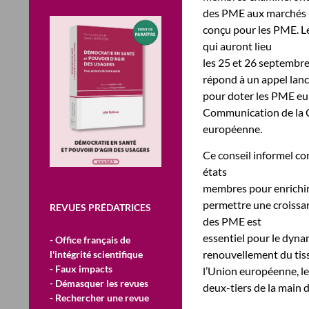
des PME aux marchés pu
conçu pour les PME. Le
qui auront lieu
les 25 et 26 septembre 
répond à un appel la
pour doter les PME eur
Communication de la C
européenne.
Ce conseil informel co
états
membres pour enrichir 
permettre une croissa
REVUES PRÉDATRICES
des PME est
essentiel pour le dyna
- Office français de
renouvellement du tis
l'intégrité scientifique
- Faux impacts
l’Union européenne, le
- Démasquer les revues
deux-tiers de la main 
- Rechercher une revue