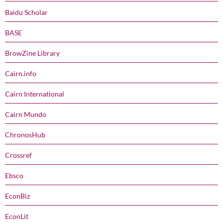
Baidu Scholar
BASE
BrowZine Library
Cairn.info
Cairn International
Cairn Mundo
ChronosHub
Crossref
Ebsco
EconBiz
EconLit