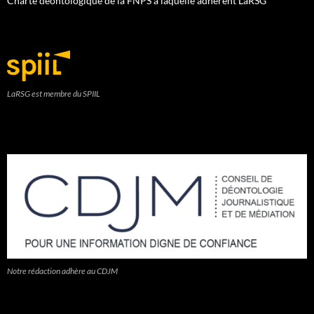
Charte déontologique de la FNPS à laquelle adhèrent LaRSG
LaRSG est membre du SPIIL
Notre rédaction adhère au CDJM