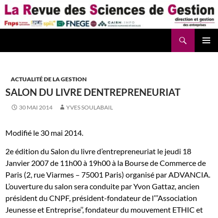
Aller
au
contenu
Recherche
La Revue des Sciences des Gestion – LaRSG.fr
ACTUALITÉ DE LA GESTION
SALON DU LIVRE DENTREPRENEURIAT
30 MAI 2014
YVES SOULABAIL
Modifié le 30 mai 2014.
2e édition du Salon du livre d’entrepreneuriat le j
eudi 18
Janvier 2007 de 11h00 à 19h00 à la Bourse de Commerce de
Paris
(2, rue Viarmes – 75001 Paris) o
rganisé par ADVANCIA.
L’ouverture du salon sera conduite par Yvon Gattaz, ancien
président du CNPF, président-fondateur de l’’’Association
Jeunesse et Entreprise’’, fondateur du mouvement ETHIC et