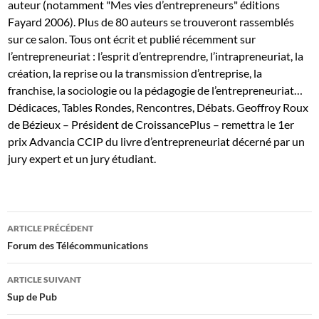
auteur (notamment "Mes vies d’entrepreneurs" éditions
Fayard 2006).
Plus de 80 auteurs se trouveront rassemblés
sur ce salon.
Tous ont écrit et publié récemment sur
l’entrepreneuriat : l’esprit d’entreprendre, l’intrapreneuriat, la
création, la reprise ou la transmission d’entreprise, la
franchise, la sociologie ou la pédagogie de l’entrepreneuriat
…
Dédicaces, Tables Rondes, Rencontres, Débats.
Geoffroy
Roux
de Bézieux – Président de CroissancePlus – remettra le 1
er
prix Advancia
CCIP du livre d’entrepreneuriat décerné par un
jury expert et un jury étudiant
.
Navigation
ARTICLE PRÉCÉDENT
des
Forum des Télécommunications
articles
ARTICLE SUIVANT
Sup de Pub