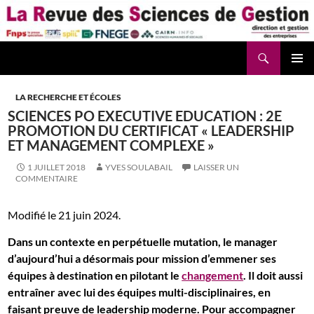
Aller
au
contenu
Recherche
La Revue des Sciences des Gestion – LaRSG.fr
LA RECHERCHE ET ÉCOLES
SCIENCES PO EXECUTIVE EDUCATION : 2E
PROMOTION DU CERTIFICAT « LEADERSHIP
ET MANAGEMENT COMPLEXE »
1 JUILLET 2018
YVES SOULABAIL
LAISSER UN
COMMENTAIRE
Modifié le 21 juin 2024.
Dans un contexte en perpétuelle mutation, le manager
d’aujourd’hui a désormais pour mission d’emmener ses
équipes à destination en pilotant le
changement
. Il doit aussi
entraîner avec lui des équipes multi-disciplinaires, en
faisant preuve de leadership moderne. Pour accompagner