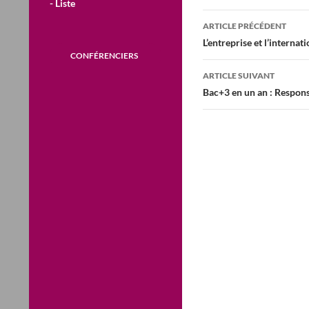
- Liste
Navigation
ARTICLE PRÉCÉDENT
des
L’entreprise et l’interna
CONFÉRENCIERS
articles
ARTICLE SUIVANT
Bac+3 en un an : Respons