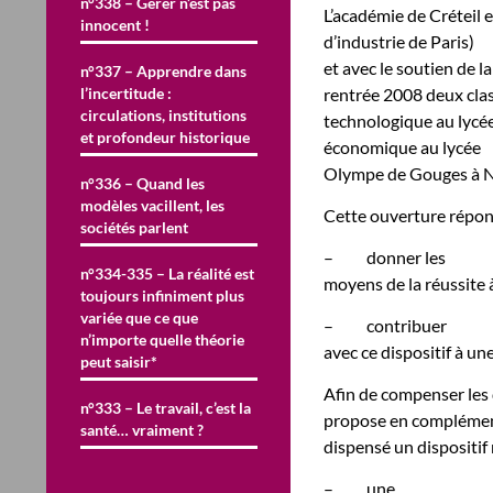
n°338 – Gérer n’est pas
L’académie de Créteil
innocent !
d’industrie de Paris)
et avec le soutien de 
n°337 – Apprendre dans
l’incertitude :
rentrée 2008 deux clas
circulations, institutions
technologique au lycée
et profondeur historique
économique au lycée
Olympe de Gouges à No
n°336 – Quand les
modèles vacillent, les
Cette ouverture répon
sociétés parlent
–
donner les
n°334-335 – La réalité est
moyens de la réussite 
toujours infiniment plus
variée que ce que
–
contribuer
n’importe quelle théorie
avec ce dispositif à un
peut saisir*
Afin de compenser les 
n°333 – Le travail, c’est la
propose en complémen
santé… vraiment ?
dispensé un dispositif
–
une