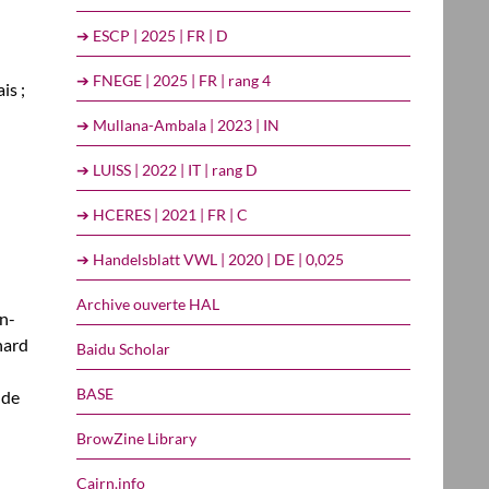
➔ ESCP | 2025 | FR | D
➔ FNEGE | 2025 | FR | rang 4
is ;
➔ Mullana-Ambala | 2023 | IN
➔ LUISS | 2022 | IT | rang D
➔ HCERES | 2021 | FR | C
➔ Handelsblatt VWL | 2020 | DE | 0,025
Archive ouverte HAL
en-
nard
Baidu Scholar
BASE
 de
BrowZine Library
Cairn.info