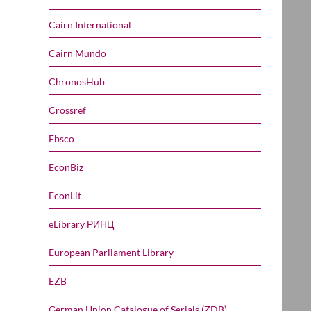
Cairn International
Cairn Mundo
ChronosHub
Crossref
Ebsco
EconBiz
EconLit
eLibrary РИНЦ
European Parliament Library
EZB
German Union Catalogue of Serials (ZDB)