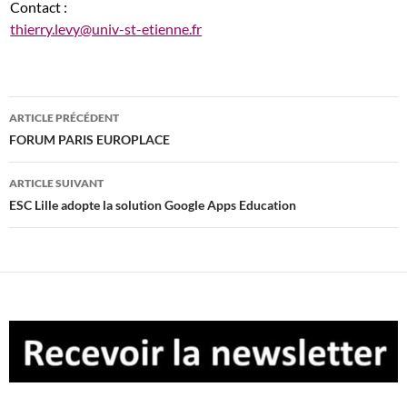
Contact :
thierry.levy@univ-st-etienne.fr
Navigation
ARTICLE PRÉCÉDENT
des
FORUM PARIS EUROPLACE
articles
ARTICLE SUIVANT
ESC Lille adopte la solution Google Apps Education