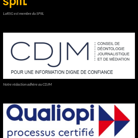
LaRSG est membre du SPIIL
Notre rédaction adhère au CDJM