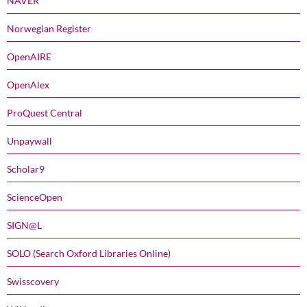
NAVER
Norwegian Register
OpenAIRE
OpenAlex
ProQuest Central
Unpaywall
Scholar9
ScienceOpen
SIGN@L
SOLO (Search Oxford Libraries Online)
Swisscovery