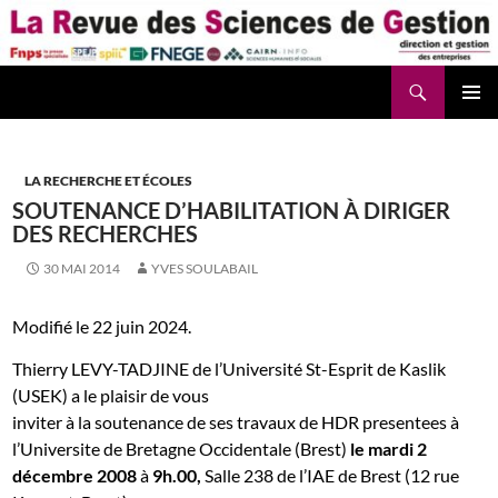
Aller
au
contenu
Recherche
La Revue des Sciences des Gestion – LaRSG.fr
LA RECHERCHE ET ÉCOLES
SOUTENANCE D’HABILITATION À DIRIGER
DES RECHERCHES
30 MAI 2014
YVES SOULABAIL
Modifié le 22 juin 2024.
Thierry LEVY-TADJINE de l’Université St-Esprit de Kaslik
(USEK) a le plaisir de vous
inviter
à
la soutenance de ses travaux de HDR presentees à
l’Universite de Bretagne Occidentale (Brest)
le mardi 2
décembre 2008
à
9h.00,
Salle 238 de l’IAE de Brest (12 rue