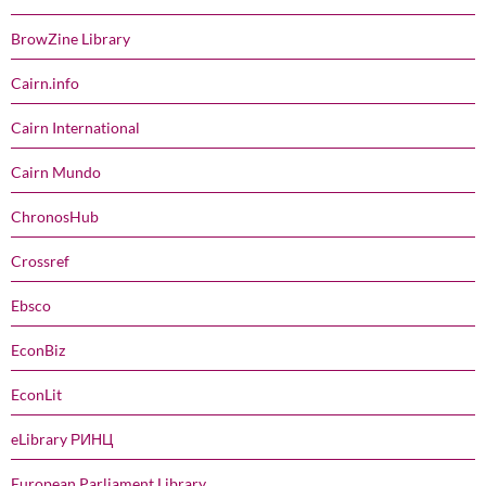
BrowZine Library
Cairn.info
Cairn International
Cairn Mundo
ChronosHub
Crossref
Ebsco
EconBiz
EconLit
eLibrary РИНЦ
European Parliament Library