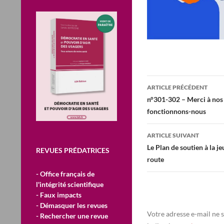
Navigation
ARTICLE PRÉCÉDENT
des
n°301-302 – Merci à nos 
fonctionnons-nous
articles
ARTICLE SUIVANT
Le Plan de soutien à la je
REVUES PRÉDATRICES
route
- Office français de
l'intégrité scientifique
- Faux impacts
- Démasquer les revues
Votre adresse e-mail ne s
- Rechercher une revue