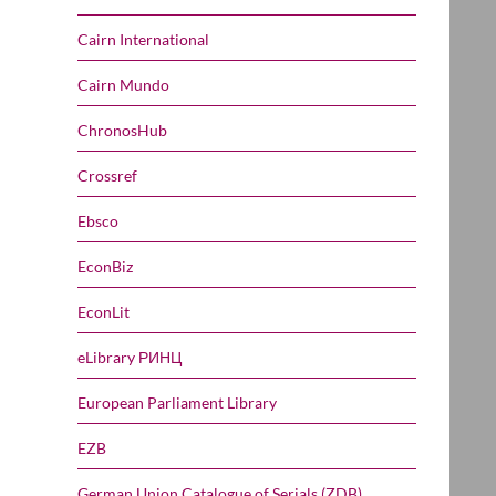
Cairn International
Cairn Mundo
ChronosHub
Crossref
Ebsco
EconBiz
EconLit
eLibrary РИНЦ
European Parliament Library
EZB
German Union Catalogue of Serials (ZDB)