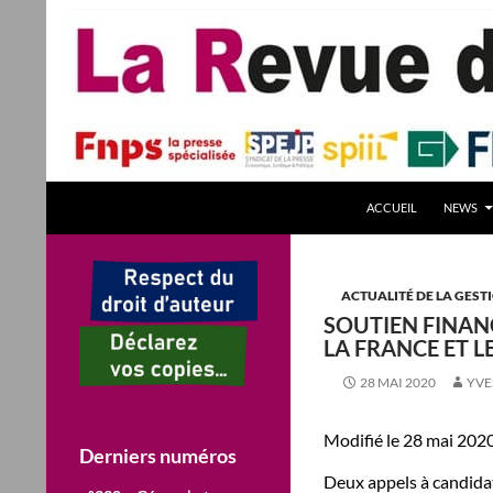
Aller
au
contenu
Recherche
La Revue des Sciences des Gestion – LaRSG.fr
ACCUEIL
NEWS
Première revue francophone de
management – Revue gestion
REVUE GESTION Revues de Gestion
ACTUALITÉ DE LA GEST
SOUTIEN FINAN
LA FRANCE ET L
28 MAI 2020
YVE
Modifié le 28 mai 2020
Derniers numéros
Deux appels à candida