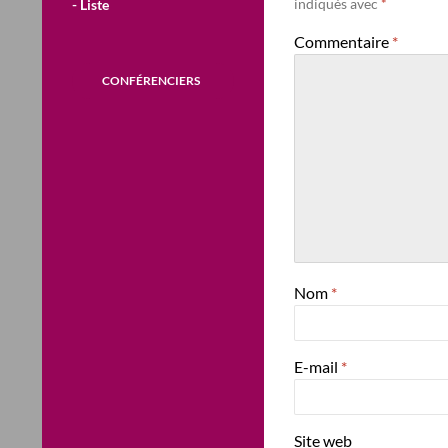
indiqués avec
*
- Liste
Commentaire
*
CONFÉRENCIERS
Nom
*
E-mail
*
Site web