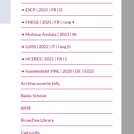
➔ ESCP | 2025 | FR | D
➔ FNEGE | 2025 | FR | rang 4
➔ Mullana-Ambala | 2023 | IN
➔ LUISS | 2022 | IT | rang D
➔ HCERES | 2021 | FR | C
➔ Handelsblatt VWL | 2020 | DE | 0,025
Archive ouverte HAL
Baidu Scholar
BASE
BrowZine Library
Cairn.info