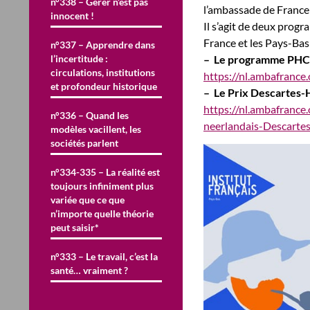
n°338 – Gérer n’est pas
l’ambassade de France
innocent !
Il s’agit de deux progr
France et les Pays-Bas 
n°337 – Apprendre dans
l’incertitude :
– Le programme PHC 
circulations, institutions
https://nl.ambafranc
et profondeur historique
– Le Prix Descartes-
https://nl.ambafrance
n°336 – Quand les
neerlandais-Descarte
modèles vacillent, les
sociétés parlent
n°334-335 – La réalité est
toujours infiniment plus
variée que ce que
n’importe quelle théorie
peut saisir*
n°333 – Le travail, c’est la
santé… vraiment ?