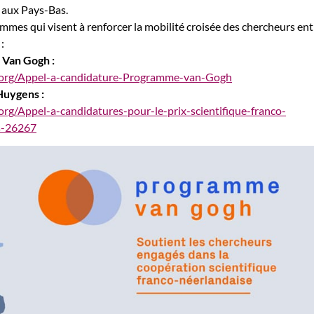
 aux Pays-Bas.
ammes qui visent à renforcer la mobilité croisée des chercheurs ent
:
Van Gogh :
e.org/Appel-a-candidature-Programme-van-Gogh
Huygens :
.org/Appel-a-candidatures-pour-le-prix-scientifique-franco-
s-26267