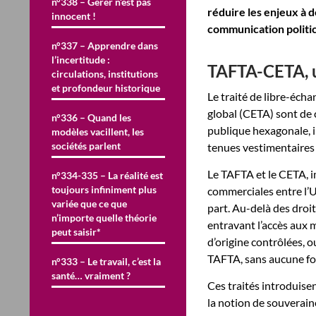
n°338 – Gérer n’est pas
réduire les enjeux à d
innocent !
communication politici
n°337 – Apprendre dans
l’incertitude :
TAFTA-CETA, 
circulations, institutions
et profondeur historique
Le traité de libre-éch
global (CETA) sont de 
n°336 – Quand les
publique hexagonale, 
modèles vacillent, les
sociétés parlent
tenues vestimentaires d
Le TAFTA et le CETA, i
n°334-335 – La réalité est
toujours infiniment plus
commerciales entre l’U
variée que ce que
part. Au-delà des droit
n’importe quelle théorie
entravant l’accès aux
peut saisir*
d’origine contrôlées, o
TAFTA, sans aucune fo
n°333 – Le travail, c’est la
santé… vraiment ?
Ces traités introduisen
la notion de souveraine