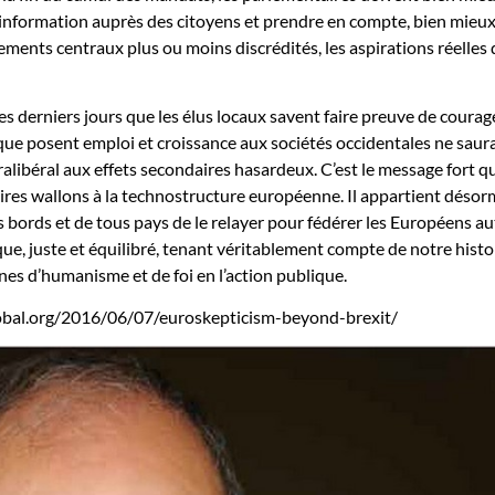
 d’information auprès des citoyens et prendre en compte, bien mieu
ements centraux plus ou moins discrédités, les aspirations réelles 
es derniers jours que les élus locaux savent faire preuve de courag
que posent emploi et croissance aux sociétés occidentales ne saur
ralibéral aux effets secondaires hasardeux. C’est le message fort q
res wallons à la technostructure européenne. Il appartient désor
s bords et de tous pays de le relayer pour fédérer les Européens a
ue, juste et équilibré, tenant véritablement compte de notre histo
s d’humanisme et de foi en l’action publique.
bal.org/2016/06/07/euroskepticism-beyond-brexit/