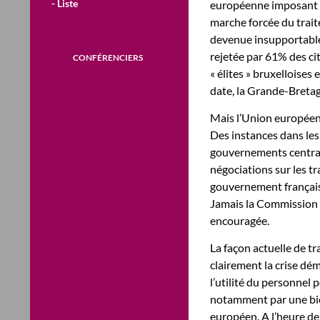
- Liste
européenne imposant se
marche forcée du trait
devenue insupportable
rejetée par 61% des ci
CONFÉRENCIERS
« élites » bruxelloises 
date, la Grande-Breta
Mais l’Union européenn
Des instances dans les
gouvernements centraux
négociations sur les t
gouvernement français
Jamais la Commission ne
encouragée.
La façon actuelle de tr
clairement la crise dé
l’utilité du personnel p
notamment par une bie
européen. A l’heure de