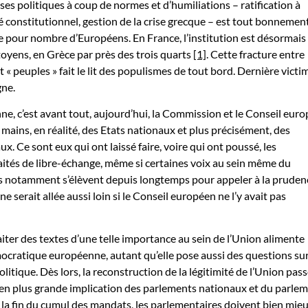
s politiques à coup de normes et d’humiliations – ratification à
é constitutionnel, gestion de la crise grecque – est tout bonnemen
 pour nombre d’Européens. En France, l’institution est désormais
toyens, en Grèce par près des trois quarts
[1]
. Cette fracture entre
et « peuples » fait le lit des populismes de tout bord. Dernière victi
gne.
e, c’est avant tout, aujourd’hui, la Commission et le Conseil euro
 mains, en réalité, des Etats nationaux et plus précisément, des
. Ce sont eux qui ont laissé faire, voire qui ont poussé, les
raités de libre-échange, même si certaines voix au sein même du
 notamment s’élèvent depuis longtemps pour appeler à la pruden
 serait allée aussi loin si le Conseil européen ne l’y avait pas
aiter des textes d’une telle importance au sein de l’Union alimente
mocratique européenne, autant qu’elle pose aussi des questions su
olitique. Dès lors, la reconstruction de la légitimité de l’Union pas
n plus grande implication des parlements nationaux et du parle
 la fin du cumul des mandats, les parlementaires doivent bien mie