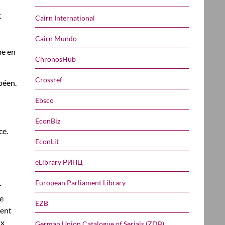
t
Cairn International
Cairn Mundo
me en
ChronosHub
Crossref
péen.
Ebsco
EconBiz
ce.
EconLit
eLibrary РИНЦ
European Parliament Library
r
se
EZB
ment
ux
German Union Catalogue of Serials (ZDB)