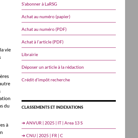
S’abonner à LaRSG
Achat au numéro (papier)
Achat au numéro (PDF)
Achat à l’article (PDF)
l
la vie
Librairie
s
Déposer un article à la rédaction
ières
Crédit d’impôt recherche
autre
s
ation
as du
CLASSEMENTS ET INDEXATIONS
➔ ANVUR | 2025 | IT | Area 13 S
res à
un
➔ CNU | 2025 | FR | C