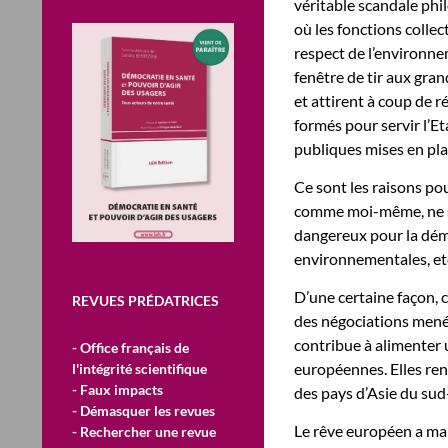
véritable scandale phi
où les fonctions collec
respect de l’environne
fenêtre de tir aux gra
et attirent à coup de r
formés pour servir l’Et
publiques mises en pla
Ce sont les raisons po
comme moi-même, ne so
dangereux pour la démo
environnementales, et
D’une certaine façon, c
REVUES PRÉDATRICES
des négociations mené
contribue à alimenter u
- Office français de
européennes. Elles ren
l'intégrité scientifique
- Faux impacts
des pays d’Asie du sud-
- Démasquer les revues
Le rêve européen a ma
- Rechercher une revue