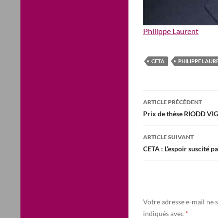
Philippe Laurent
CETA
PHILIPPE LAUR
Navigation
ARTICLE PRÉCÉDENT
des
Prix de thèse RIODD VI
articles
ARTICLE SUIVANT
CETA : L’espoir suscité p
Votre adresse e-mail ne s
indiqués avec
*