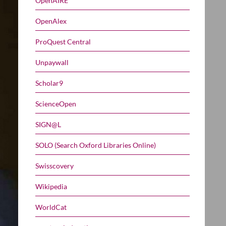
OpenAIRE
OpenAlex
ProQuest Central
Unpaywall
Scholar9
ScienceOpen
SIGN@L
SOLO (Search Oxford Libraries Online)
Swisscovery
Wikipedia
WorldCat