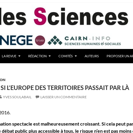
LA REVUE
RÉDACTION
COMITÉS
AUTEURS
PROPOSER UN AR
ION
 SI L’EUROPE DES TERRITOIRES PASSAIT PAR LÀ
YVES SOULABAIL
LAISSER UN COMMENTAIRE
2016.
mation spectacle est malheureusement croissant. Si cela peut par
 débat public plus accessible à tous, le risque n’en est pas moins