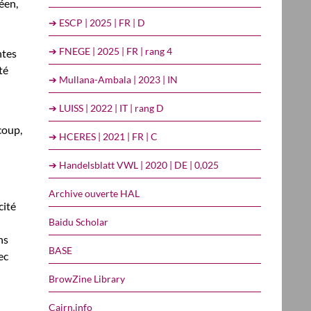
éen,
➔ ESCP | 2025 | FR | D
➔ FNEGE | 2025 | FR | rang 4
ntes
té
➔ Mullana-Ambala | 2023 | IN
➔ LUISS | 2022 | IT | rang D
coup,
➔ HCERES | 2021 | FR | C
➔ Handelsblatt VWL | 2020 | DE | 0,025
Archive ouverte HAL
cité
Baidu Scholar
ns
BASE
ec
BrowZine Library
Cairn.info