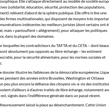
losophique. Elle s’attaque directement au modèle de société europ
tives (solidarité, éducation, sécurité, protection des populations,
ment) relèvent d’abord de la sphère publique. Elle offre
une
in fine
ndes firmes multinationales, qui disposent de moyens très importa
émunérations indécentes les meilleurs juristes (dont certains ont é
at, mais « pantouflent » allégrement), pour attaquer les politiques
ce, dans la plupart des domaines.
ur lesquelles les contradicteurs du TAFTA et du CETA – dont beau
nt absolument pas opposés au libre-échange – les estiment
cratie, pour la sécurité alimentaire, pour les normes sociales et
c.
e dossier illustre les faiblesses de la démocratie européenne. L’opa
es pendant des années entre Bruxelles, Washington et Ottawa
n peu plus encore la défiance des citoyens vis-à-vis des institutio
voient d’ailleurs à d’autres traités de libre échange, notamment av
est, signés dans l’indifférence générale dans un passé récent.
lheureusement laissé la place au désenchantement. Cette Union