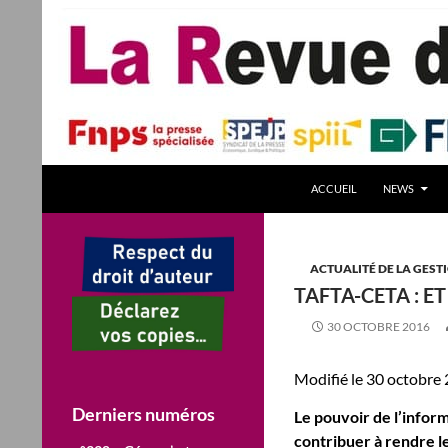
Aller
au
contenu
Recherche
La Revue des Sciences des Gestion – LaRSG.fr
ACCUEIL
NEWS
Première revue francophone de
management – Revue gestion
REVUE GESTION Revues de Gestion
ACTUALITÉ DE LA GEST
TAFTA-CETA : ET
30 OCTOBRE 2016
Modifié le 30 octobre 
Derniers numéros
Le pouvoir de l’infor
contribuer à rendre le