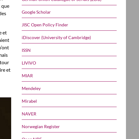
x que
Google Scholar
des
JISC Open Policy Finder
e et
iDiscover (University of Cambridge)
aient
u’ont
ISSN
mais
utour
LIVIVO
ire et
MIAR
Mendeley
Mirabel
NAVER
Norwegian Register