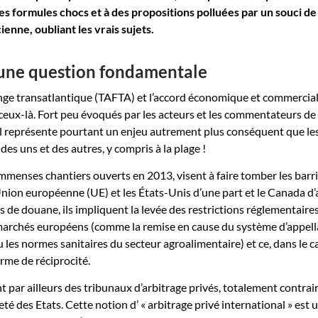
es formules chocs et à des propositions polluées par un souci de
enne, oubliant les vrais sujets.
une question fondamentale
ange transatlantique (TAFTA) et l’accord économique et commercia
ceux-là. Fort peu évoqués par les acteurs et les commentateurs de 
il représente pourtant un enjeu autrement plus conséquent que le
es uns et des autres, y compris à la plage !
mmenses chantiers ouverts en 2013, visent à faire tomber les barr
nion européenne (UE) et les États-Unis d’une part et le Canada d’
s de douane, ils impliquent la levée des restrictions réglementaire
 marchés européens (comme la remise en cause du système d’appell
u les normes sanitaires du secteur agroalimentaire) et ce, dans le c
rme de réciprocité.
t par ailleurs des tribunaux d’arbitrage privés, totalement contrai
té des Etats. Cette notion d’ « arbitrage privé international » est 