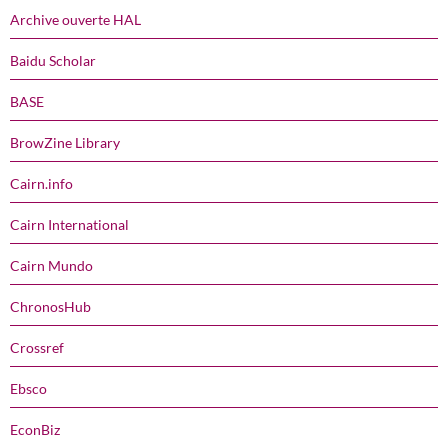
Archive ouverte HAL
Baidu Scholar
BASE
BrowZine Library
Cairn.info
Cairn International
Cairn Mundo
ChronosHub
Crossref
Ebsco
EconBiz