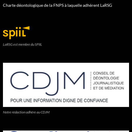
Charte déontologique de la FNPS à laquelle adhèrent LaRSG
LaRSG est membre du SPIIL
Notre rédaction adhère au CDJM