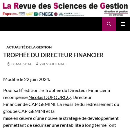
Aller
au
contenu
Recherche
La Revue des Sciences des Gestion – LaRSG.fr
ACTUALITÉ DE LA GESTION
TROPHÉE DU DIRECTEUR FINANCIER
30 MAI 2014
YVES SOULABAIL
Modifié le 22 juin 2024.
e
Pour sa 8
édition, le Trophée du Directeur Financier a
récompensé
Nicolas DUFOURCQ
, Directeur
Financier de CAP GEMINI. L
a réussite du redressement du
groupe CAP GEMINI et la
mise en œuvre d’une nouvelle stratégie de développement
permettant de sécuriser une rentabilité à long terme
l’ont