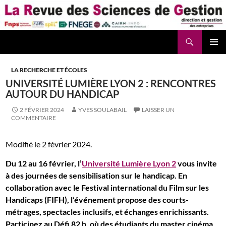
Aller
au
contenu
Recherche
La Revue des Sciences des Gestion – LaRSG.fr
LA RECHERCHE ET ÉCOLES
UNIVERSITÉ LUMIÈRE LYON 2 : RENCONTRES
AUTOUR DU HANDICAP
2 FÉVRIER 2024
YVES SOULABAIL
LAISSER UN
COMMENTAIRE
Modifié le 2 février 2024.
Du 12 au 16 février, l’
Université Lumière Lyon 2
vous invite
à des journées de sensibilisation sur le handicap. En
collaboration avec le Festival international du Film sur les
Handicaps (FIFH), l’événement propose des courts-
métrages, spectacles inclusifs, et échanges enrichissants.
Participez au Défi 82 h, où des étudiants du master cinéma