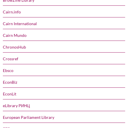
BrowZine Library
Cairn.info
Cairn International
Cairn Mundo
ChronosHub
Crossref
Ebsco
EconBiz
EconLit
eLibrary РИНЦ
European Parliament Library