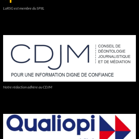
LaRSG est membre du SPIIL
Notre rédaction adhère au CDJM