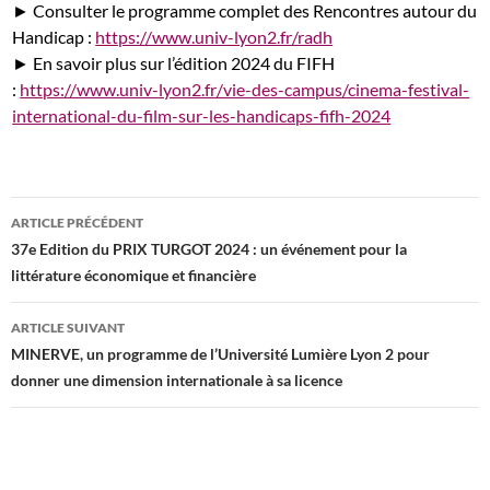
► Consulter le programme complet des Rencontres autour du
Handicap :
https://www.univ-lyon2.fr/radh
► En savoir plus sur l’édition 2024 du FIFH
:
https://www.univ-lyon2.fr/vie-des-campus/cinema-festival-
international-du-film-sur-les-handicaps-fifh-2024
Navigation
ARTICLE PRÉCÉDENT
des
37e Edition du PRIX TURGOT 2024 : un événement pour la
littérature économique et financière
articles
ARTICLE SUIVANT
MINERVE, un programme de l’Université Lumière Lyon 2 pour
donner une dimension internationale à sa licence