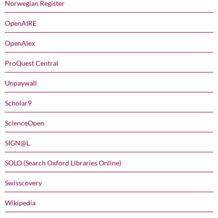
Norwegian Register
OpenAIRE
OpenAlex
ProQuest Central
Unpaywall
Scholar9
ScienceOpen
SIGN@L
SOLO (Search Oxford Libraries Online)
Swisscovery
Wikipedia