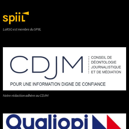
LaRSG est membre du SPIIL
Notre rédaction adhère au CDJM