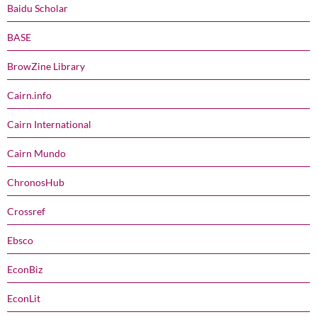
Baidu Scholar
BASE
BrowZine Library
Cairn.info
Cairn International
Cairn Mundo
ChronosHub
Crossref
Ebsco
EconBiz
EconLit