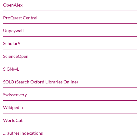
OpenAlex
ProQuest Central
Unpaywall
Scholar9
ScienceOpen
SIGN@L
SOLO (Search Oxford Libraries Online)
Swisscovery
Wikipedia
WorldCat
… autres indexations