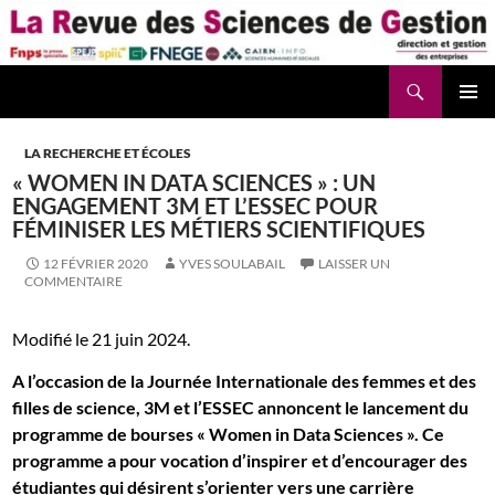
Aller
au
contenu
Recherche
La Revue des Sciences des Gestion – LaRSG.fr
LA RECHERCHE ET ÉCOLES
« WOMEN IN DATA SCIENCES » : UN
ENGAGEMENT 3M ET L’ESSEC POUR
FÉMINISER LES MÉTIERS SCIENTIFIQUES
12 FÉVRIER 2020
YVES SOULABAIL
LAISSER UN
COMMENTAIRE
Modifié le 21 juin 2024.
A l’occasion de la Journée Internationale des femmes et des
filles de science, 3M et l’ESSEC annoncent le lancement du
programme de bourses « Women in Data Sciences ». Ce
programme a pour vocation d’inspirer et d’encourager des
étudiantes qui désirent s’orienter vers une carrière