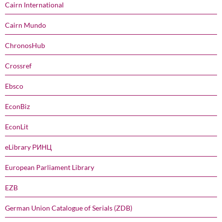
Cairn International
Cairn Mundo
ChronosHub
Crossref
Ebsco
EconBiz
EconLit
eLibrary РИНЦ
European Parliament Library
EZB
German Union Catalogue of Serials (ZDB)