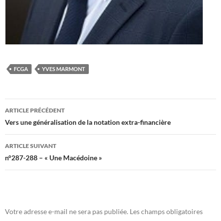
FCGA
YVES MARMONT
Navigation
ARTICLE PRÉCÉDENT
des
Vers une généralisation de la notation extra-financière
articles
ARTICLE SUIVANT
n°287-288 – « Une Macédoine »
Votre adresse e-mail ne sera pas publiée.
Les champs obligatoires