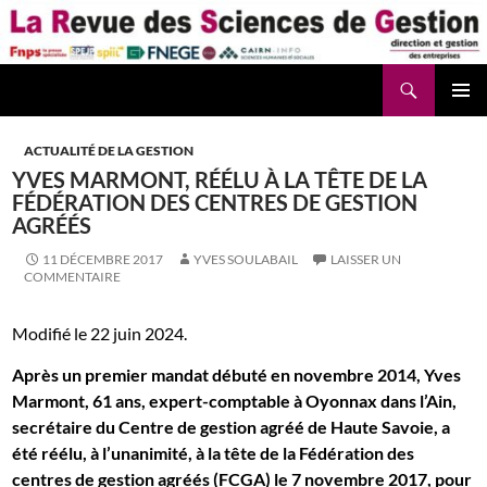
Aller
au
contenu
Recherche
La Revue des Sciences des Gestion – LaRSG.fr
ACTUALITÉ DE LA GESTION
YVES MARMONT, RÉÉLU À LA TÊTE DE LA
FÉDÉRATION DES CENTRES DE GESTION
AGRÉÉS
11 DÉCEMBRE 2017
YVES SOULABAIL
LAISSER UN
COMMENTAIRE
Modifié le 22 juin 2024.
Après un premier mandat débuté en novembre 2014, Yves
Marmont, 61 ans, expert-comptable à Oyonnax dans l’Ain,
secrétaire du Centre de gestion agréé de Haute Savoie, a
été réélu, à l’unanimité, à la tête de la Fédération des
centres de gestion agréés (FCGA) le 7 novembre 2017, pour