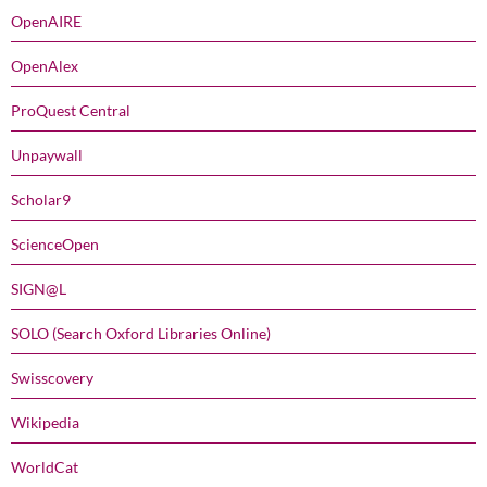
OpenAIRE
OpenAlex
ProQuest Central
Unpaywall
Scholar9
ScienceOpen
SIGN@L
SOLO (Search Oxford Libraries Online)
Swisscovery
Wikipedia
WorldCat