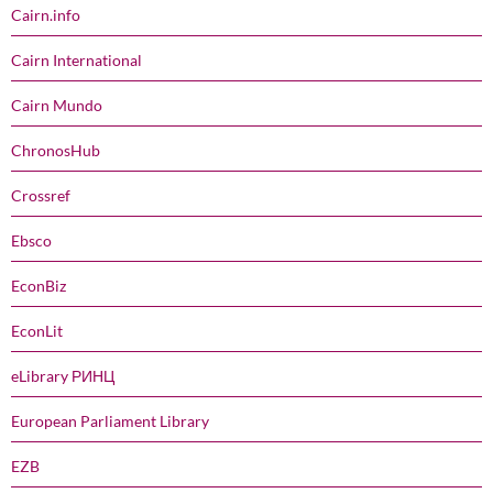
Cairn.info
Cairn International
Cairn Mundo
ChronosHub
Crossref
Ebsco
EconBiz
EconLit
eLibrary РИНЦ
European Parliament Library
EZB