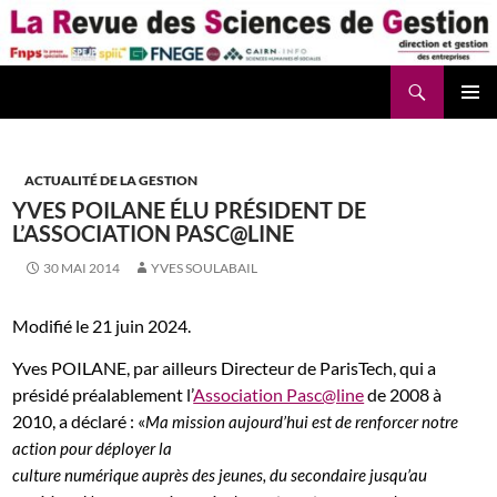
Aller
au
contenu
Recherche
La Revue des Sciences des Gestion – LaRSG.fr
ACTUALITÉ DE LA GESTION
YVES POILANE ÉLU PRÉSIDENT DE
L’ASSOCIATION PASC@LINE
30 MAI 2014
YVES SOULABAIL
Modifié le 21 juin 2024.
Yves POILANE, par ailleurs Directeur de ParisTech, qui a
présidé préalablement l’
Association Pasc@line
de 2008 à
2010, a déclaré : «
Ma mission aujourd’hui est de renforcer notre
action pour déployer la
culture numérique auprès des jeunes, du secondaire jusqu’au