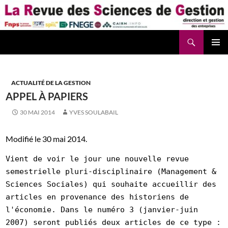
Aller
au
contenu
Recherche
La Revue des Sciences des Gestion – LaRSG.fr
ACTUALITÉ DE LA GESTION
APPEL À PAPIERS
30 MAI 2014
YVES SOULABAIL
Modifié le 30 mai 2014.
Vient de voir le jour une nouvelle revue
semestrielle pluri-disciplinaire (Management &
Sciences Sociales) qui souhaite accueillir des
articles en provenance des historiens de
l'économie. Dans le numéro 3 (janvier-juin
2007) seront publiés deux articles de ce type :