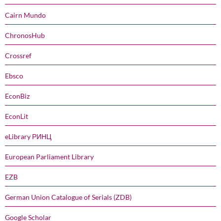
Cairn Mundo
ChronosHub
Crossref
Ebsco
EconBiz
EconLit
eLibrary РИНЦ
European Parliament Library
EZB
German Union Catalogue of Serials (ZDB)
Google Scholar