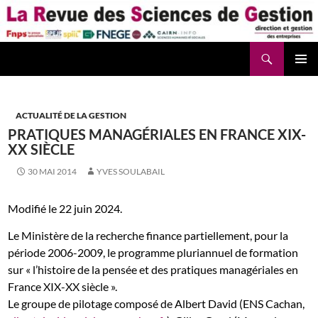
Aller
au
contenu
Recherche
La Revue des Sciences des Gestion – LaRSG.fr
ACTUALITÉ DE LA GESTION
PRATIQUES MANAGÉRIALES EN FRANCE XIX-
XX SIÈCLE
30 MAI 2014
YVES SOULABAIL
Modifié le 22 juin 2024.
Le Ministère de la recherche finance partiellement, pour la
période 2006-2009, le programme pluriannuel de formation
sur « l’histoire de la pensée et des pratiques managériales en
France XIX-XX siècle ».
Le groupe de pilotage composé de Albert David (ENS Cachan,