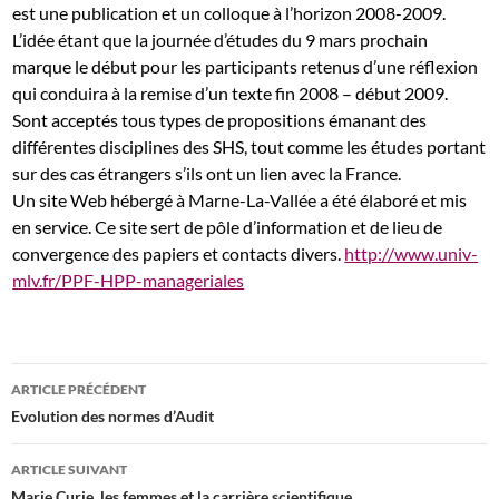
est une publication et un colloque à l’horizon 2008-2009.
L’idée étant que la journée d’études du 9 mars prochain
marque le début pour les participants retenus d’une réflexion
qui conduira à la remise d’un texte fin 2008 – début 2009.
Sont acceptés tous types de propositions émanant des
différentes disciplines des SHS, tout comme les études portant
sur des cas étrangers s’ils ont un lien avec la France.
Un site Web hébergé à Marne-La-Vallée a été élaboré et mis
en service. Ce site sert de pôle d’information et de lieu de
convergence des papiers et contacts divers.
http://www.univ-
mlv.fr/PPF-HPP-manageriales
Navigation
ARTICLE PRÉCÉDENT
des
Evolution des normes d’Audit
articles
ARTICLE SUIVANT
Marie Curie, les femmes et la carrière scientifique