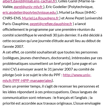
albert.david@mlab.ens-cachan.fr
), Gilles Garel (Marne-la-
Vallée,
garel@univ-mlv.fr
), Eric Godelier (Polytechnique,
eric.godelier@polytechnique.edu
), Muriel Le Roux (IHMC-
CNRS-ENS,
Muriel.Le.Roux@ens.fr
) et Anne Pezet (université
Paris-Dauphine,
pezet@crefige.dauphine.fr
) a lancé
officiellement le programme par une première réunion du
comité scientifique le vendredi 30 juin dernier. Il a été décidé à
cette occasion qu’une journée d’étude aurait lieu au début de
l’année 2007.
A cet effet, ce comité souhaiterait que toutes les personnes
(collègues, jeunes chercheurs, doctorants), intéressées par ces
problématiques soumettent un bref projet (une page et un
mini CV) à envoyer avant le 31 janvier 2007 au comité de
pilotge (voir à ce sujet le site du PPF :
http://www.univ-
mlv.fr/PPF-HPP-manageriales
).
Dans un premier temps, il s’agit de recenser les personnes et
les idées répondant à ces préoccupations. Deux langues de
communication sont retenues : le français et l’anglais ; la
priorité est accordée aux travaux originaux. L’issue envisagée