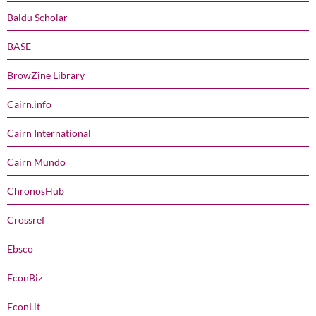
Baidu Scholar
BASE
BrowZine Library
Cairn.info
Cairn International
Cairn Mundo
ChronosHub
Crossref
Ebsco
EconBiz
EconLit