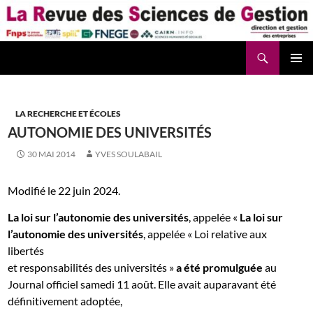
Aller
au
contenu
Recherche
La Revue des Sciences des Gestion – LaRSG.fr
LA RECHERCHE ET ÉCOLES
AUTONOMIE DES UNIVERSITÉS
30 MAI 2014
YVES SOULABAIL
Modifié le 22 juin 2024.
La loi sur l’autonomie des universités
, appelée «
La loi sur
l’autonomie des universités
, appelée « Loi relative aux
libertés
et responsabilités des universités »
a été promulguée
au
Journal officiel samedi 11 août. Elle avait auparavant été
définitivement adoptée,