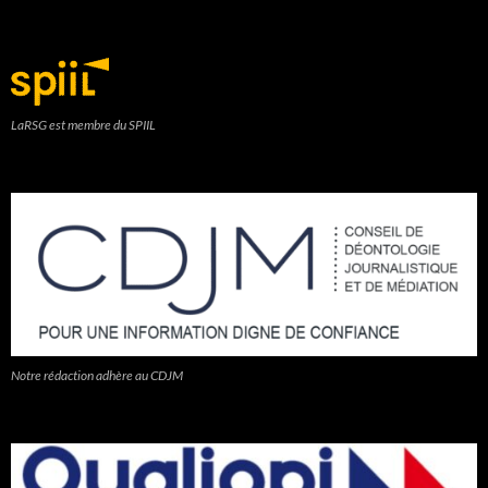
LaRSG est membre du SPIIL
Notre rédaction adhère au CDJM