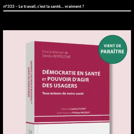
n°333 – Le travail, c’est la santé… vraiment ?