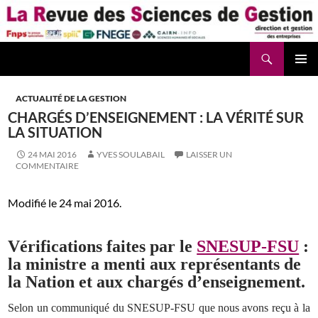
Aller
au
contenu
Recherche
La Revue des Sciences des Gestion – LaRSG.fr
ACTUALITÉ DE LA GESTION
CHARGÉS D’ENSEIGNEMENT : LA VÉRITÉ SUR
LA SITUATION
24 MAI 2016
YVES SOULABAIL
LAISSER UN
COMMENTAIRE
Modifié le 24 mai 2016.
Vérifications faites par le
SNESUP-FSU
:
la ministre a menti aux représentants de
la Nation et aux chargés d’enseignement.
Selon un communiqué du SNESUP-FSU que nous avons reçu à la