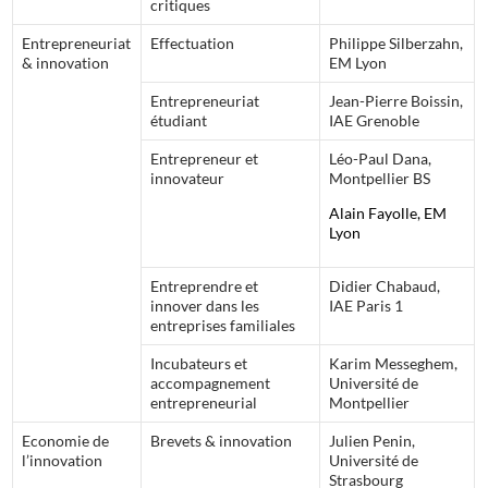
critiques
Entrepreneuriat
Effectuation
Philippe Silberzahn,
& innovation
EM Lyon
Entrepreneuriat
Jean-Pierre Boissin,
étudiant
IAE Grenoble
Entrepreneur et
Léo-Paul Dana,
innovateur
Montpellier BS
Alain Fayolle, EM
Lyon
Entreprendre et
Didier Chabaud,
innover dans les
IAE Paris 1
entreprises familiales
Incubateurs et
Karim Messeghem,
accompagnement
Université de
entrepreneurial
Montpellier
Economie de
Brevets & innovation
Julien Penin,
l’innovation
Université de
Strasbourg