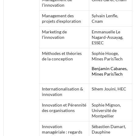
l’innovation
Management des
Sylvain Lenfle,
projets d’exploration
Cnam
Marketing de
Emmanuelle Le
l’innovation
Nagard-Assayag,
ESSEC
Méthodes et théories
Sophie Hooge,
de la conception
Mines ParisTech
Benjamin Cabanes,
Mines ParisTech
Internationalisation &
Sihem Jouini, HEC
innovation
Innovation et Pérennité
Sophie Mignon,
des organisations
Université de
Montpellier
Innovation
Sébastien Damart,
managériale : regards
Dauphine