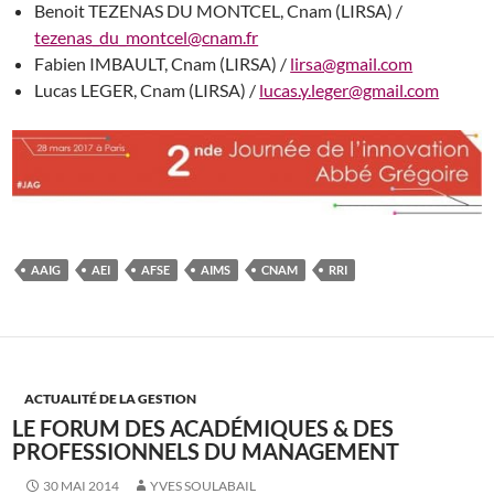
Benoit TEZENAS DU MONTCEL, Cnam (LIRSA) /
tezenas_du_montcel@cnam.fr
Fabien IMBAULT, Cnam (LIRSA) /
lirsa@gmail.com
Lucas LEGER, Cnam (LIRSA) /
lucas.y.leger@gmail.com
AAIG
AEI
AFSE
AIMS
CNAM
RRI
ACTUALITÉ DE LA GESTION
LE FORUM DES ACADÉMIQUES & DES
PROFESSIONNELS DU MANAGEMENT
30 MAI 2014
YVES SOULABAIL