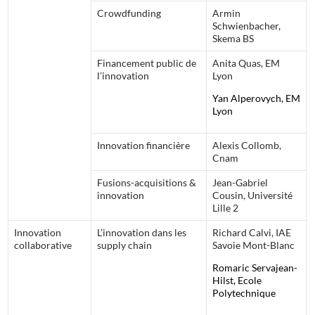
Crowdfunding
Armin
Schwienbacher,
Skema BS
Financement public de
Anita Quas, EM
l’innovation
Lyon
Yan Alperovych, EM
Lyon
Innovation financière
Alexis Collomb,
Cnam
Fusions-acquisitions &
Jean-Gabriel
innovation
Cousin, Université
Lille 2
Innovation
L’innovation dans les
Richard Calvi, IAE
collaborative
supply chain
Savoie Mont-Blanc
Romaric Servajean-
Hilst, Ecole
Polytechnique