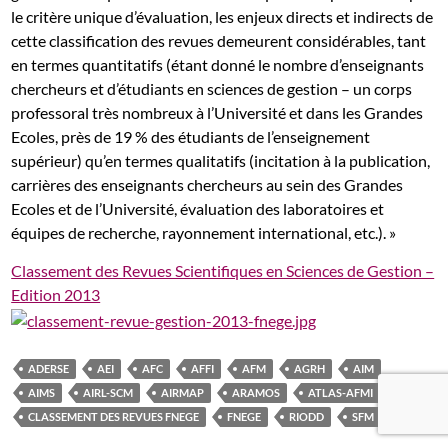
le critère unique d’évaluation, les enjeux directs et indirects de
cette classification des revues demeurent considérables, tant
en termes quantitatifs (étant donné le nombre d’enseignants
chercheurs et d’étudiants en sciences de gestion – un corps
professoral très nombreux à l’Université et dans les Grandes
Ecoles, près de 19 % des étudiants de l’enseignement
supérieur) qu’en termes qualitatifs (incitation à la publication,
carrières des enseignants chercheurs au sein des Grandes
Ecoles et de l’Université, évaluation des laboratoires et
équipes de recherche, rayonnement international, etc.). »
Classement des Revues Scientifiques en Sciences de Gestion –
Edition 2013
ADERSE
AEI
AFC
AFFI
AFM
AGRH
AIM
AIMS
AIRL-SCM
AIRMAP
ARAMOS
ATLAS-AFMI
CLASSEMENT DES REVUES FNEGE
FNEGE
RIODD
SFM