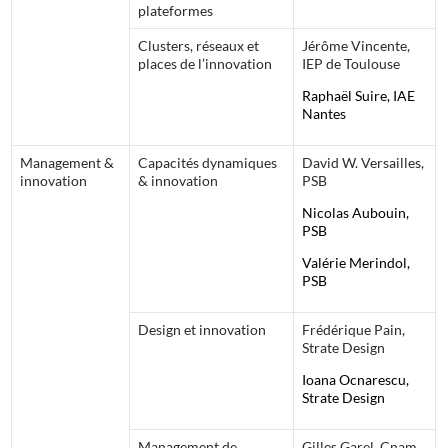
plateformes
Clusters, réseaux et
Jérôme Vincente,
places de l’innovation
IEP de Toulouse
Raphaël Suire, IAE
Nantes
Management &
Capacités dynamiques
David W. Versailles,
innovation
& innovation
PSB
Nicolas Aubouin,
PSB
Valérie Merindol,
PSB
Design et innovation
Frédérique Pain,
Strate Design
Ioana Ocnarescu,
Strate Design
Management de
Gilles Garel, Cnam