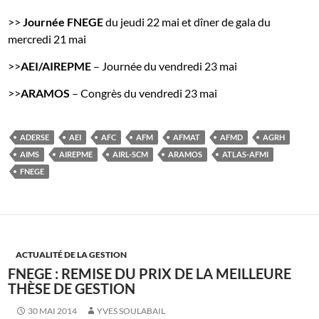
>>
Journée FNEGE
du jeudi 22 mai et dîner de gala du
mercredi 21 mai
>>
AEI/AIREPME
– Journée du vendredi 23 mai
>>
ARAMOS
– Congrès du vendredi 23 mai
ADERSE
AEI
AFC
AFM
AFMAT
AFMD
AGRH
AIMS
AIREPME
AIRL-SCM
ARAMOS
ATLAS-AFMI
FNEGE
ACTUALITÉ DE LA GESTION
FNEGE : REMISE DU PRIX DE LA MEILLEURE
THÈSE DE GESTION
30 MAI 2014
YVES SOULABAIL