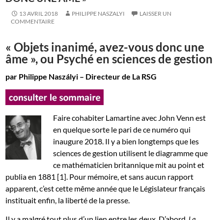
13 AVRIL 2018
PHILIPPE NASZALYI
LAISSER UN
COMMENTAIRE
« Objets inanimé, avez-vous donc une
âme », ou Psyché en sciences de gestion
par Philippe Naszályi – Directeur de La RSG
Faire cohabiter Lamartine avec John Venn est
en quelque sorte le pari de ce numéro qui
inaugure 2018. Il y a bien longtemps que les
sciences de gestion utilisent le diagramme que
ce mathématicien britannique mit au point et
publia en 1881 [1]. Pour mémoire, et sans aucun rapport
apparent, c’est cette même année que le Législateur français
instituait enfin, la liberté de la presse.
Il y a malgré tout plus d’un lien entre les deux. D’abord,
La