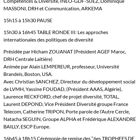
Compétences & Diversité, INEO-GDF-SUEZ,
Dominique
MASSONI, DRH et Communication, ARKEMA
15h15 à 15h30 PAUSE
15h30 à 16h45
TABLE RONDE III: Les approches
internationales des politiques de
diversité
Présidée par Hicham ZOUANAT (Président AGEF Maroc,
DRH Centrale Laitière)
Animée par Alain LEMPEREUR, professeur, Université
Brandeis, Boston, USA.
Avec Christian SANCHEZ, Directeur du développement social
de LVMH, Yassine FOUDAD, (Président AAAS, Algérie),
Laurence RECKFORD, chef de projet diversité, TOTAL,
Laurent DEPOND, Vice Président Diversité groupe France
Telecom,
Catherine TRIPON, Porte parole de l’Autre Cercle,
Natacha SEGUIN, Groupe ALPHA
et Frédérique ALEXANDRE
BAILLY, ESCP Europe.
16h45 à 18h15
Cérémonie de remise des “6es TROPHEES DE