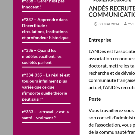
POSTES À POURVOIR
n°338 – Gérer n’est pas
innocent !
ANDÈS RECRUTE 
COMMUNICATIO
n°337 – Apprendre dans
30 MAI 2014
YVE
l’incertitude :
circulations, institutions
et profondeur historique
Entreprise
n°336 – Quand les
L’ANDès est l’associa
modèles vacillent, les
association reconnue d
sociétés parlent
doctorat, mettre les ta
recherche et de dévelo
n°334-335 – La réalité est
communauté française
toujours infiniment plus
variée que ce que
actuel, l’ANDès recrut
n’importe quelle théorie
Poste
peut saisir*
Vous travaillerez sous 
n°333 – Le travail, c’est la
son conseil d’adminis
santé… vraiment ?
de l’association, vous
de la communauté fran