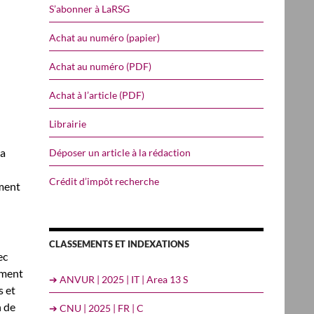
S’abonner à LaRSG
Achat au numéro (papier)
Achat au numéro (PDF)
Achat à l’article (PDF)
Librairie
la
Déposer un article à la rédaction
Crédit d’impôt recherche
ment
CLASSEMENTS ET INDEXATIONS
ec
ement
➔ ANVUR | 2025 | IT | Area 13 S
s et
n de
➔ CNU | 2025 | FR | C