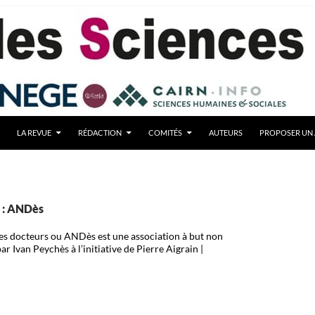
LA REVUE
RÉDACTION
COMITÉS
AUTEURS
PROPOSER UN 
é : ANDès
des docteurs ou ANDès est une association à but non
r Ivan Peychès à l’initiative de Pierre Aigrain |