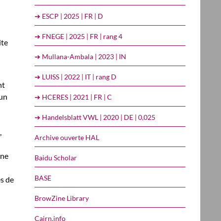
➔ ESCP | 2025 | FR | D
➔ FNEGE | 2025 | FR | rang 4
ite
➔ Mullana-Ambala | 2023 | IN
➔ LUISS | 2022 | IT | rang D
nt
 un
➔ HCERES | 2021 | FR | C
➔ Handelsblatt VWL | 2020 | DE | 0,025
,
Archive ouverte HAL
nne
Baidu Scholar
BASE
es de
BrowZine Library
Cairn.info