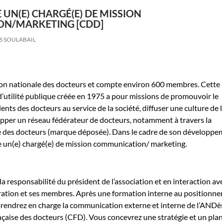
UN(E) CHARGÉ(E) DE MISSION
N/MARKETING [CDD]
S SOULABAIL
tion nationale des docteurs et compte environ 600 membres. Cette
’utilité publique créée en 1975 a pour missions de promouvoir le
lents des docteurs au service de la société, diffuser une culture de 
pper un réseau fédérateur de docteurs, notamment à travers la
 des docteurs (marque déposée). Dans le cadre de son développe
e un(e) chargé(e) de mission communication/ marketing.
la responsabilité du président de l’association et en interaction av
tration et ses membres. Après une formation interne au positionn
 prendrez en charge la communication externe et interne de l’ANDè
çaise des docteurs (CFD). Vous concevrez une stratégie et un pla