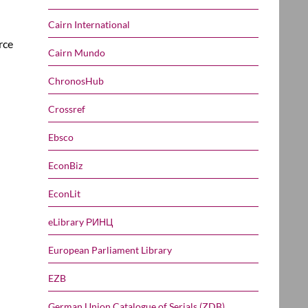
Cairn International
rce
Cairn Mundo
ChronosHub
Crossref
Ebsco
EconBiz
EconLit
eLibrary РИНЦ
European Parliament Library
EZB
German Union Catalogue of Serials (ZDB)