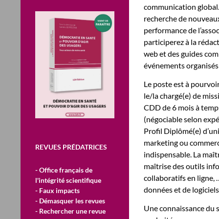
communication global. 
recherche de nouveaux 
performance de l’asso
participerez à la réda
web et des guides com
événements organisés 
Le poste est à pourvoir
le/la chargé(e) de mis
CDD de 6 mois à temps
(négociable selon expé
Profil Diplômé(e) d’un
marketing ou commercia
REVUES PRÉDATRICES
indispensable. La maîtr
maîtrise des outils inf
- Office français de
collaboratifs en ligne
l'intégrité scientifique
données et de logiciel
- Faux impacts
- Démasquer les revues
Une connaissance du se
- Rechercher une revue