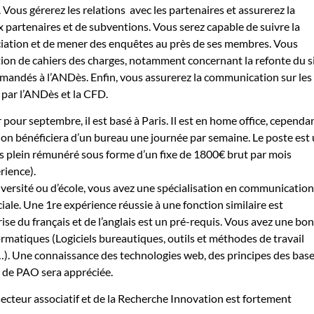
Vous gérerez les relations avec les partenaires et assurerez la
partenaires et de subventions. Vous serez capable de suivre la
ciation et de mener des enquêtes au près de ses membres. Vous
ction de cahiers des charges, notamment concernant la refonte du s
mandés à l’ANDès. Enfin, vous assurerez la communication sur les
par l’ANDès et la CFD.
 pour septembre, il est basé à Paris. Il est en home office, cependa
sion bénéficiera d’un bureau une journée par semaine. Le poste est
 plein rémunéré sous forme d’un fixe de 1800€ brut par mois
rience).
iversité ou d’école, vous avez une spécialisation en communication
le. Une 1re expérience réussie à une fonction similaire est
ise du français et de l’anglais est un pré-requis. Vous avez une bo
ormatiques (Logiciels bureautiques, outils et méthodes de travail
, …). Une connaissance des technologies web, des principes des bas
s de PAO sera appréciée.
cteur associatif et de la Recherche Innovation est fortement