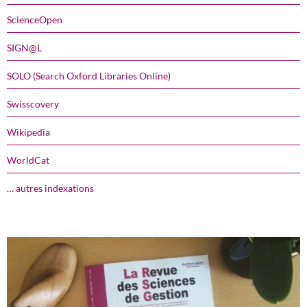
ScienceOpen
SIGN@L
SOLO (Search Oxford Libraries Online)
Swisscovery
Wikipedia
WorldCat
… autres indexations