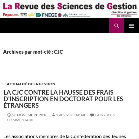
Aller
au
contenu
Recherche
La Revue des Sciences des Gestion – LaRSG.fr
Archives par mot-clé : CJC
ACTUALITÉ DE LA GESTION
LA CJC CONTRE LA HAUSSE DES FRAIS
D’INSCRIPTION EN DOCTORAT POUR LES
ÉTRANGERS
28 NOVEMBRE 2018
YVES SOULABAIL
LAISSER UN
COMMENTAIRE
Les associations membres de la Confédération des Jeunes