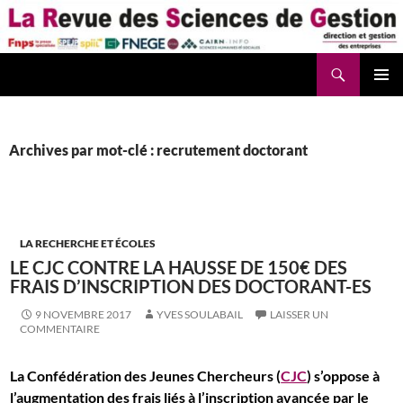
Aller
au
contenu
Recherche
La Revue des Sciences des Gestion – LaRSG.fr
Archives par mot-clé : recrutement doctorant
LA RECHERCHE ET ÉCOLES
LE CJC CONTRE LA HAUSSE DE 150€ DES
FRAIS D’INSCRIPTION DES DOCTORANT-ES
9 NOVEMBRE 2017
YVES SOULABAIL
LAISSER UN
COMMENTAIRE
La Confédération des Jeunes Chercheurs (
CJC
) s’oppose à
l’augmentation des frais liés à l’inscription avancée par le