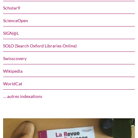
Scholar9
ScienceOpen
SIGN@L
SOLO (Search Oxford Libraries Online)
Swisscovery
Wikipedia
WorldCat
… autres indexations