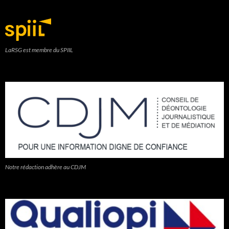
LaRSG est membre du SPIIL
Notre rédaction adhère au CDJM