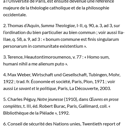
à l’Université de Paris, est ensuite devenue une référence
majeure de la théologie catholique et de la philosophie
occidentale.
2. Thomas d’Aquin,
, I-II, q. 90, a. 3, ad 3, sur
Summa Theologiae
l’ordination du bien particulier au bien commun ; voir aussi IIa-
IIae, q. 58, a. 9, ad 3 : « bonum commune est finis singularum
personarum in communitate existentium ».
3. Terence, Heautontimoroumenos, v. 77 : « Homo sum,
humani nihil a me alienum puto ».
4. Max Weber, Wirtschaft und Gesellschaft, Tubingen, Mohr,
1922 ; trad. fr. Économie et société, Paris, Plon, 1971 ; voir
aussi
, Paris, La Découverte, 2003.
Le savant et le politique
5. Charles Péguy,
(1910), dans
Notre jeunesse
Œuvres en prose
, t. III, éd. Robert Burac, Paris, Gallimard, coll. «
complètes
Bibliothèque de la Pléiade », 1992.
6. Conseil de sécurité des Nations unies, Twentieth report of