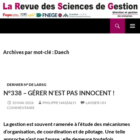
Aller
au
contenu
Recherche
La Revue des Sciences des Gestion – LaRSG.fr
Archives par mot-clé : Daech
DERNIER N° DE LARSG
N°338 – GÉRER N’EST PAS INNOCENT !
10 MAI 2026
PHILIPPE NASZALYI
LAISSER UN
COMMENTAIRE
La gestion est souvent ramenée à l’étude des mécanismes
d’organisation, de coordination et de pilotage. Une telle
approche n’est pas fausse ; elle demeure toutefois