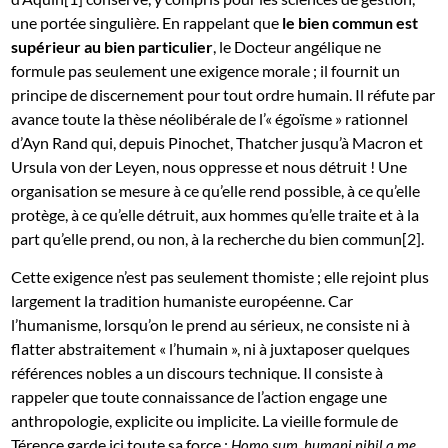
une portée singulière. En rappelant que
le bien commun est
supérieur au bien particulier
, le Docteur angélique ne
formule pas seulement une exigence morale ; il fournit un
principe de discernement pour tout ordre humain. Il réfute par
avance toute la thèse néolibérale de l’« égoïsme » rationnel
d’Ayn Rand qui, depuis Pinochet, Thatcher jusqu’à Macron et
Ursula von der Leyen, nous oppresse et nous détruit ! Une
organisation se mesure à ce qu’elle rend possible, à ce qu’elle
protège, à ce qu’elle détruit, aux hommes qu’elle traite et à la
part qu’elle prend, ou non, à la recherche du bien commun[2].
Cette exigence n’est pas seulement thomiste ; elle rejoint plus
largement la tradition humaniste européenne. Car
l’humanisme, lorsqu’on le prend au sérieux, ne consiste ni à
flatter abstraitement « l’humain », ni à juxtaposer quelques
références nobles a un discours technique. Il consiste à
rappeler que toute connaissance de l’action engage une
anthropologie, explicite ou implicite. La vieille formule de
Térence garde ici toute sa force :
Homo sum, humani nihil a me