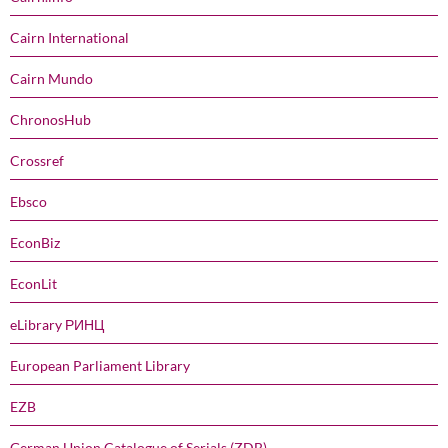
Cairn International
Cairn Mundo
ChronosHub
Crossref
Ebsco
EconBiz
EconLit
eLibrary РИНЦ
European Parliament Library
EZB
German Union Catalogue of Serials (ZDB)