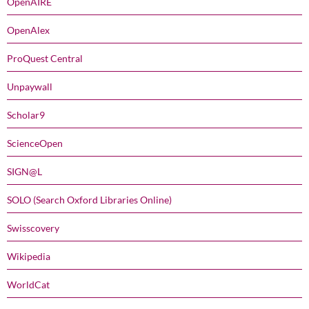
OpenAIRE
OpenAlex
ProQuest Central
Unpaywall
Scholar9
ScienceOpen
SIGN@L
SOLO (Search Oxford Libraries Online)
Swisscovery
Wikipedia
WorldCat