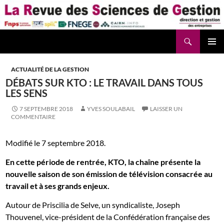
Aller
au
contenu
Recherche
La Revue des Sciences des Gestion – LaRSG.fr
ACTUALITÉ DE LA GESTION
DÉBATS SUR KTO : LE TRAVAIL DANS TOUS
LES SENS
7 SEPTEMBRE 2018
YVES SOULABAIL
LAISSER UN
COMMENTAIRE
Modifié le 7 septembre 2018.
En cette période de rentrée, KTO, la chaîne présente la
nouvelle saison de son émission de télévision consacrée au
travail et à ses grands enjeux.
Autour de Priscilia de Selve, un syndicaliste, Joseph
Thouvenel, vice-président de la Confédération française des