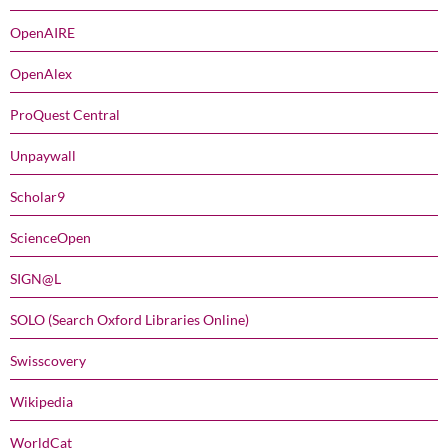
OpenAIRE
OpenAlex
ProQuest Central
Unpaywall
Scholar9
ScienceOpen
SIGN@L
SOLO (Search Oxford Libraries Online)
Swisscovery
Wikipedia
WorldCat