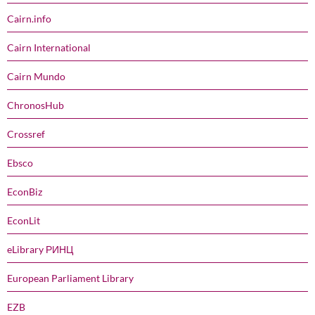
Cairn.info
Cairn International
Cairn Mundo
ChronosHub
Crossref
Ebsco
EconBiz
EconLit
eLibrary РИНЦ
European Parliament Library
EZB