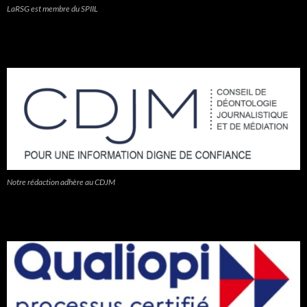
LaRSG est membre du SPIIL
Notre rédaction adhère au CDJM