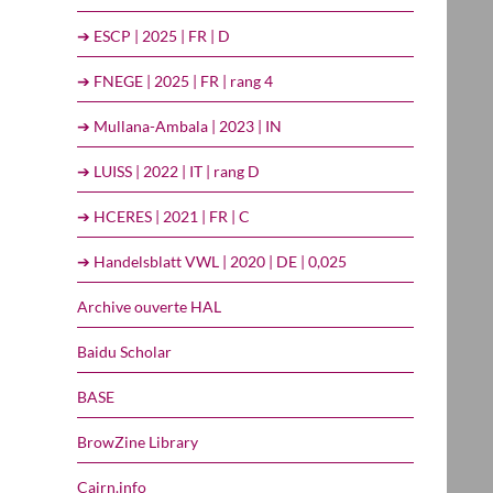
➔ ESCP | 2025 | FR | D
➔ FNEGE | 2025 | FR | rang 4
➔ Mullana-Ambala | 2023 | IN
➔ LUISS | 2022 | IT | rang D
➔ HCERES | 2021 | FR | C
➔ Handelsblatt VWL | 2020 | DE | 0,025
Archive ouverte HAL
Baidu Scholar
BASE
BrowZine Library
Cairn.info