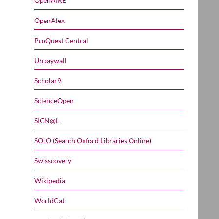
OpenAIRE
OpenAlex
ProQuest Central
Unpaywall
Scholar9
ScienceOpen
SIGN@L
SOLO (Search Oxford Libraries Online)
Swisscovery
Wikipedia
WorldCat