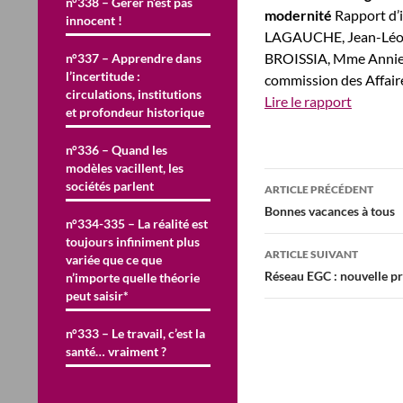
n°338 – Gérer n’est pas
modernité
Rapport d’
innocent !
LAGAUCHE, Jean-Léo
BROISSIA, Mme Annie
n°337 – Apprendre dans
l’incertitude :
commission des Affaire
circulations, institutions
Lire le rapport
et profondeur historique
n°336 – Quand les
modèles vacillent, les
Navigation
sociétés parlent
ARTICLE PRÉCÉDENT
des
Bonnes vacances à tous
n°334-335 – La réalité est
articles
toujours infiniment plus
ARTICLE SUIVANT
variée que ce que
Réseau EGC : nouvelle p
n’importe quelle théorie
peut saisir*
n°333 – Le travail, c’est la
santé… vraiment ?