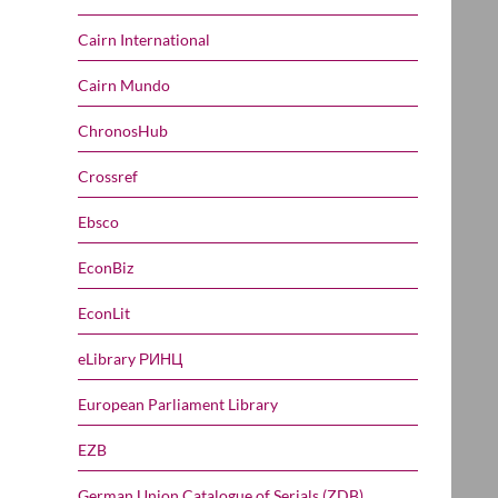
Cairn International
Cairn Mundo
ChronosHub
Crossref
Ebsco
EconBiz
EconLit
eLibrary РИНЦ
European Parliament Library
EZB
German Union Catalogue of Serials (ZDB)