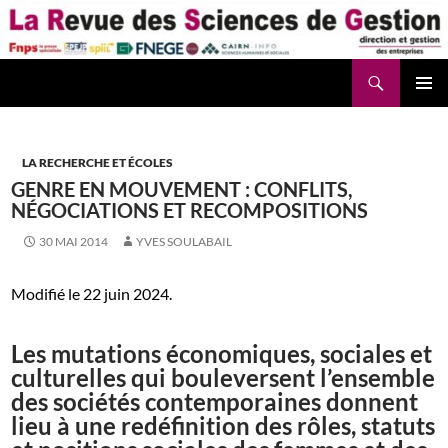
Aller
au
contenu
Recherche
La Revue des Sciences des Gestion – LaRSG.fr
LA RECHERCHE ET ÉCOLES
GENRE EN MOUVEMENT : CONFLITS,
NÉGOCIATIONS ET RECOMPOSITIONS
30 MAI 2014
YVES SOULABAIL
Modifié le 22 juin 2024.
Les mutations économiques, sociales et
culturelles qui bouleversent l’ensemble
des sociétés contemporaines donnent
lieu à une redéfinition des rôles, statuts