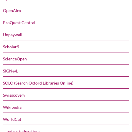
OpenAlex
ProQuest Central
Unpaywall
Scholar9
ScienceOpen
SIGN@L
SOLO (Search Oxford Libraries Online)
Swisscovery
Wikipedia
WorldCat
… autres indexations