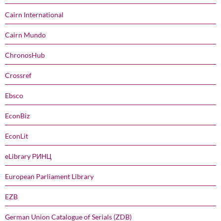
Cairn International
Cairn Mundo
ChronosHub
Crossref
Ebsco
EconBiz
EconLit
eLibrary РИНЦ
European Parliament Library
EZB
German Union Catalogue of Serials (ZDB)