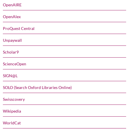
OpenAIRE
OpenAlex
ProQuest Central
Unpaywall
Scholar9
ScienceOpen
SIGN@L
SOLO (Search Oxford Libraries Online)
Swisscovery
Wikipedia
WorldCat