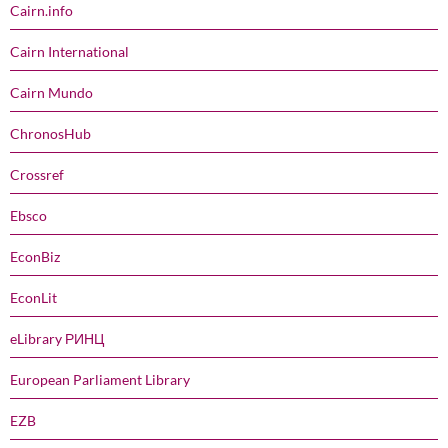
Cairn.info
Cairn International
Cairn Mundo
ChronosHub
Crossref
Ebsco
EconBiz
EconLit
eLibrary РИНЦ
European Parliament Library
EZB