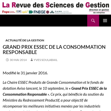
Aller
au
contenu
Recherche
La Revue des Sciences des Gestion – LaRSG.fr
ACTUALITÉ DE LA GESTION
GRAND PRIX ESSEC DE LA CONSOMMATION
RESPONSABLE
30 MAI 2014
YVES SOULABAIL
Modifié le 31 janvier 2016.
La
Chaire ESSEC Produits de Grande Consommation
et le
fonds de
dotation Aviso
lancent, le 10 septembre, le
« Grand Prix ESSEC de la
Consommation Responsable
». Ce prix, qui bénéficie du soutien du
Ministère du Redressement Productif
, a pour objectif de
récompenser les meilleures initiatives menées par les industriels