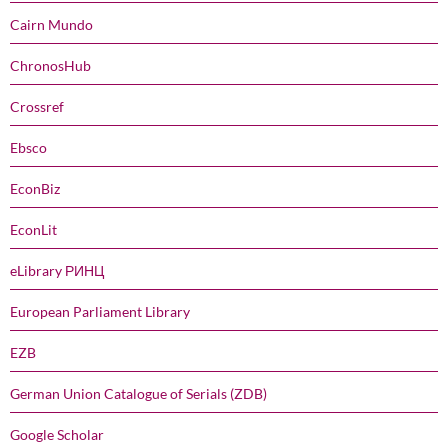
Cairn Mundo
ChronosHub
Crossref
Ebsco
EconBiz
EconLit
eLibrary РИНЦ
European Parliament Library
EZB
German Union Catalogue of Serials (ZDB)
Google Scholar