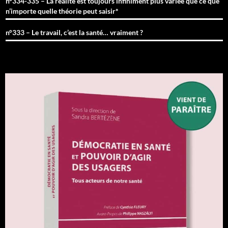
n°334-335 – La réalité est toujours infiniment plus variée que ce que
n’importe quelle théorie peut saisir*
n°333 – Le travail, c’est la santé… vraiment ?