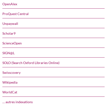
OpenAlex
ProQuest Central
Unpaywall
Scholar9
ScienceOpen
SIGN@L
SOLO (Search Oxford Libraries Online)
Swisscovery
Wikipedia
WorldCat
… autres indexations