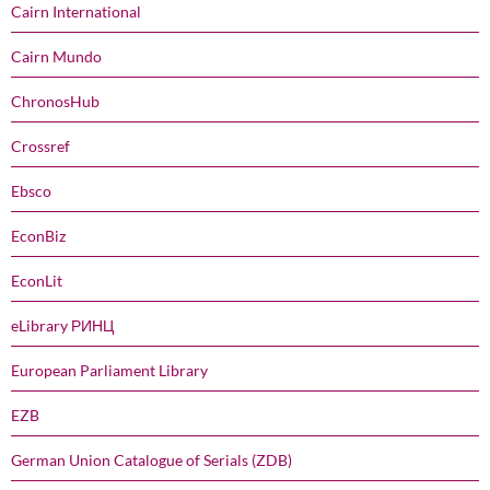
Cairn International
Cairn Mundo
ChronosHub
Crossref
Ebsco
EconBiz
EconLit
eLibrary РИНЦ
European Parliament Library
EZB
German Union Catalogue of Serials (ZDB)