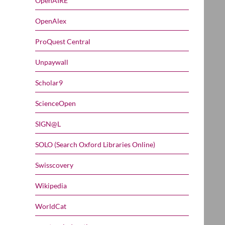
OpenAIRE
OpenAlex
ProQuest Central
Unpaywall
Scholar9
ScienceOpen
SIGN@L
SOLO (Search Oxford Libraries Online)
Swisscovery
Wikipedia
WorldCat