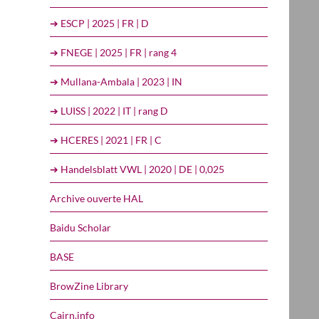
➔ ESCP | 2025 | FR | D
➔ FNEGE | 2025 | FR | rang 4
➔ Mullana-Ambala | 2023 | IN
➔ LUISS | 2022 | IT | rang D
➔ HCERES | 2021 | FR | C
➔ Handelsblatt VWL | 2020 | DE | 0,025
Archive ouverte HAL
Baidu Scholar
BASE
BrowZine Library
Cairn.info