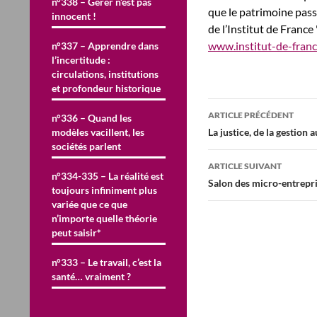
n°338 – Gérer n’est pas
que le patrimoine pass
innocent !
de l’Institut de France
www.institut-de-franc
n°337 – Apprendre dans
l’incertitude :
circulations, institutions
et profondeur historique
Navigation
ARTICLE PRÉCÉDENT
n°336 – Quand les
des
modèles vacillent, les
La justice, de la gestion
sociétés parlent
articles
ARTICLE SUIVANT
n°334-335 – La réalité est
Salon des micro-entrepr
toujours infiniment plus
variée que ce que
n’importe quelle théorie
peut saisir*
n°333 – Le travail, c’est la
santé… vraiment ?