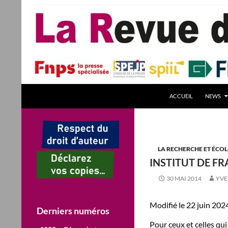
Aller
au
contenu
Recherche
La Revue des Sciences des Gestion – LaRSG.fr
ACCUEIL
NEWS
Première revue francophone de
management – Revue gestion
REVUE GESTION Revues de Gestion
LA RECHERCHE ET ÉCOL
INSTITUT DE F
30 MAI 2014
YVE
Modifié le 22 juin 202
Derniers numéros
Pour ceux et celles qui