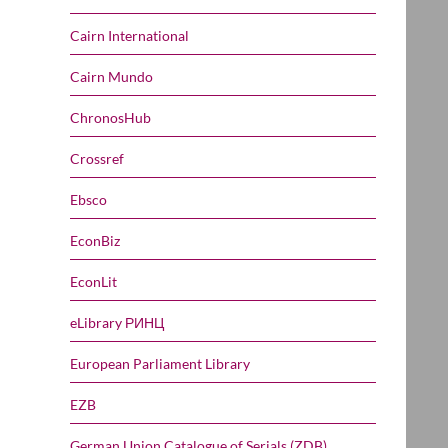
Cairn International
Cairn Mundo
ChronosHub
Crossref
Ebsco
EconBiz
EconLit
eLibrary РИНЦ
European Parliament Library
EZB
German Union Catalogue of Serials (ZDB)