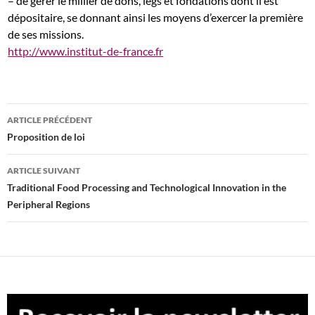
– de gérer le millier de dons, legs et fondations dont il est
dépositaire, se donnant ainsi les moyens d’exercer la première
de ses missions.
http://www.institut-de-france.fr
Navigation
ARTICLE PRÉCÉDENT
des
Proposition de loi
articles
ARTICLE SUIVANT
Traditional Food Processing and Technological Innovation in the
Peripheral Regions