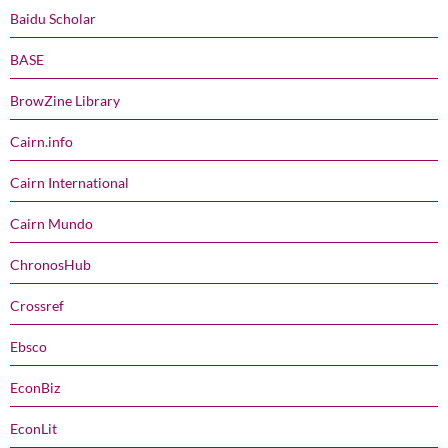
Baidu Scholar
BASE
BrowZine Library
Cairn.info
Cairn International
Cairn Mundo
ChronosHub
Crossref
Ebsco
EconBiz
EconLit