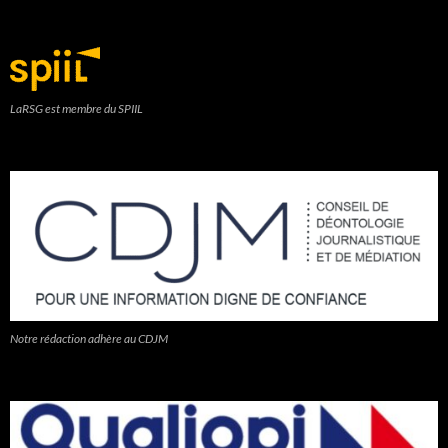
LaRSG est membre du SPIIL
Notre rédaction adhère au CDJM