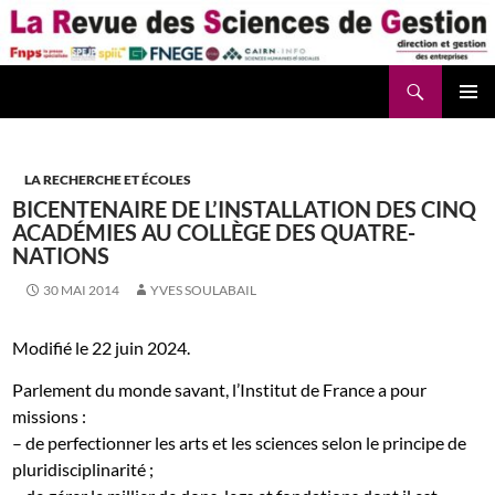
Aller
au
contenu
Recherche
La Revue des Sciences des Gestion – LaRSG.fr
LA RECHERCHE ET ÉCOLES
BICENTENAIRE DE L’INSTALLATION DES CINQ
ACADÉMIES AU COLLÈGE DES QUATRE-
NATIONS
30 MAI 2014
YVES SOULABAIL
Modifié le 22 juin 2024.
Parlement du monde savant, l’Institut de France a pour
missions :
– de perfectionner les arts et les sciences selon le principe de
pluridisciplinarité ;