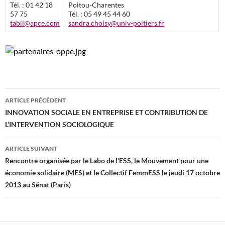
Tél. : 01 42 18
Poitou-Charentes
57 75
Tél. : 05 49 45 44 60
tabli@apce.com
sandra.choisy@univ-poitiers.fr
Navigation
ARTICLE PRÉCÉDENT
des
INNOVATION SOCIALE EN ENTREPRISE ET CONTRIBUTION DE
L’INTERVENTION SOCIOLOGIQUE
articles
ARTICLE SUIVANT
Rencontre organisée par le Labo de l’ESS, le Mouvement pour une
économie solidaire (MES) et le Collectif FemmESS le jeudi 17 octobre
2013 au Sénat (Paris)