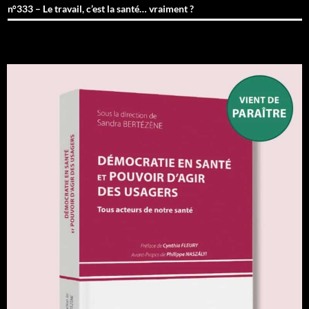
n°333 – Le travail, c’est la santé… vraiment ?