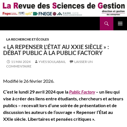
Aller
au
contenu
Recherche
La Revue des Sciences des Gestion – LaRSG.fr
LA RECHERCHE ET ÉCOLES
« LA REPENSER L’ÉTAT AU XXIE SIÈCLE » :
DÉBAT PUBLIC À LA PUBLIC FACTORY
11 MAI 2024
YVES SOULABAIL
LAISSER UN
COMMENTAIRE
Modifié le 26 février 2026.
C’est le lundi 29 avril 2024 que la
– un lieu qui
Public Factory
vise à créer des liens entre étudiants, chercheurs et acteurs
publics – recevait lors d’une soirée de présentation et de
discussion les auteurs de l’ouvrage « Repenser l’État au
XXIe siècle. Libertaires et pensées critiques ».