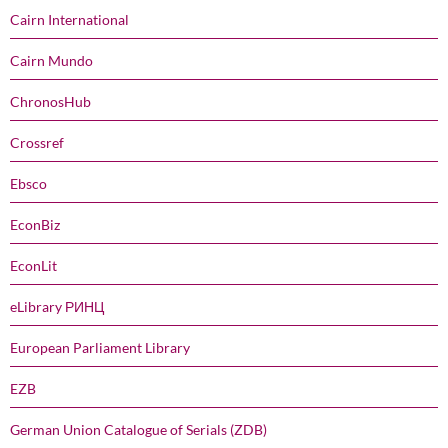
Cairn International
Cairn Mundo
ChronosHub
Crossref
Ebsco
EconBiz
EconLit
eLibrary РИНЦ
European Parliament Library
EZB
German Union Catalogue of Serials (ZDB)