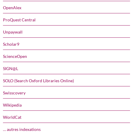
OpenAlex
ProQuest Central
Unpaywall
Scholar9
ScienceOpen
SIGN@L
SOLO (Search Oxford Libraries Online)
Swisscovery
Wikipedia
WorldCat
… autres indexations