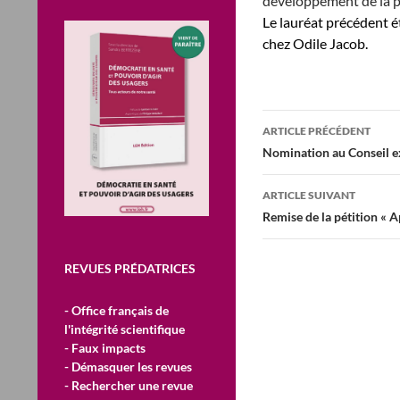
développement de la 
Le lauréat précédent ét
chez Odile Jacob.
Navigation
ARTICLE PRÉCÉDENT
des
Nomination au Conseil e
articles
ARTICLE SUIVANT
Remise de la pétition « A
REVUES PRÉDATRICES
- Office français de
l'intégrité scientifique
- Faux impacts
- Démasquer les revues
- Rechercher une revue