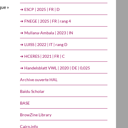
que »
➔ ESCP | 2025 | FR | D
➔ FNEGE | 2025 | FR | rang 4
➔ Mullana-Ambala | 2023 | IN
➔ LUISS | 2022 | IT | rang D
➔ HCERES | 2021 | FR | C
➔ Handelsblatt VWL | 2020 | DE | 0,025
Archive ouverte HAL
Baidu Scholar
BASE
BrowZine Library
Cairn.info