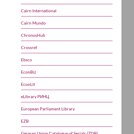
Cairn International
Cairn Mundo
ChronosHub
Crossref
Ebsco
EconBiz
EconLit
eLibrary РИНЦ
European Parliament Library
EZB
German Union Catalogue of Serials (ZDB)