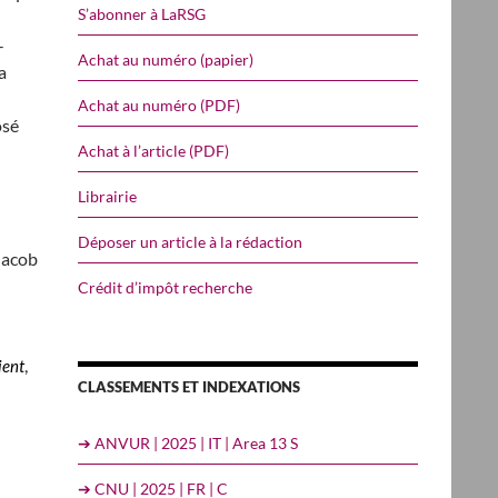
S’abonner à LaRSG
-
Achat au numéro (papier)
a
Achat au numéro (PDF)
osé
Achat à l’article (PDF)
Librairie
Déposer un article à la rédaction
 Jacob
Crédit d’impôt recherche
,
ient
CLASSEMENTS ET INDEXATIONS
➔ ANVUR | 2025 | IT | Area 13 S
➔ CNU | 2025 | FR | C