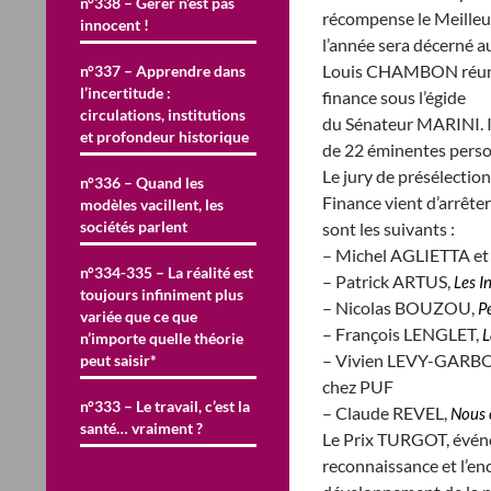
n°338 – Gérer n’est pas
récompense le Meilleu
innocent !
l’année sera décerné 
Louis CHAMBON réunit 
n°337 – Apprendre dans
l’incertitude :
finance sous l’égide
circulations, institutions
du Sénateur MARINI. I
et profondeur historique
de 22 éminentes perso
Le jury de présélection
n°336 – Quand les
Finance vient d’arrêter
modèles vacillent, les
sociétés parlent
sont les suivants :
– Michel AGLIETTA et
n°334-335 – La réalité est
– Patrick ARTUS,
Les I
toujours infiniment plus
– Nicolas BOUZOU,
P
variée que ce que
– François LENGLET,
L
n’importe quelle théorie
– Vivien LEVY-GARB
peut saisir*
chez PUF
n°333 – Le travail, c’est la
– Claude REVEL,
Nous 
santé… vraiment ?
Le Prix TURGOT, événem
reconnaissance et l’en