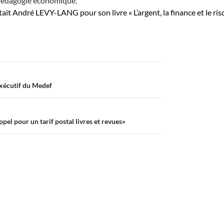
pédagogie économique.
ait André LEVY-LANG pour son livre « L’argent, la finance et le ris
xécutif du Medef
ppel pour un tarif postal livres et revues»