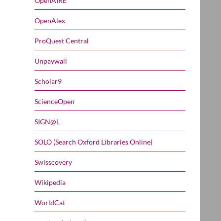
OpenAIRE
OpenAlex
ProQuest Central
Unpaywall
Scholar9
ScienceOpen
SIGN@L
SOLO (Search Oxford Libraries Online)
Swisscovery
Wikipedia
WorldCat