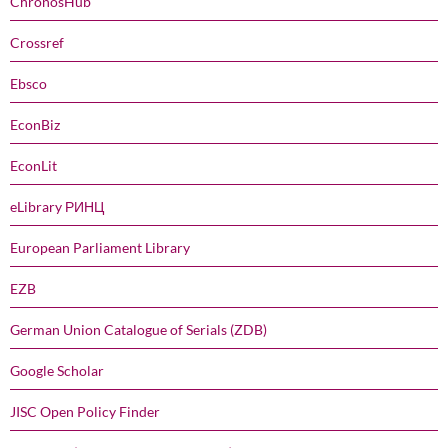
ChronosHub
Crossref
Ebsco
EconBiz
EconLit
eLibrary РИНЦ
European Parliament Library
EZB
German Union Catalogue of Serials (ZDB)
Google Scholar
JISC Open Policy Finder