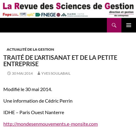
Aller
au
contenu
Recherche
La Revue des Sciences des Gestion – LaRSG.fr
ACTUALITÉ DE LA GESTION
TRAITÉ DE L’ARTISANAT ET DE LA PETITE
ENTREPRISE
30 MAI 2014
YVES SOULABAIL
Modifié le 30 mai 2014.
Une information de Cédric Perrin
IDHE – Paris Ouest Nanterre
http://mondesenmouvements.e-monsite.com