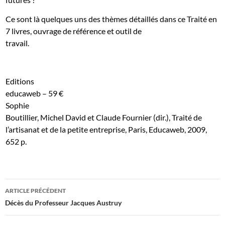
Ce sont là quelques uns des thèmes détaillés dans ce Traité en
7 livres, ouvrage de référence et outil de
travail.
Editions
educaweb – 59 €
Sophie
Boutillier, Michel David et Claude Fournier (dir.), Traité de
l’artisanat et de la petite entreprise, Paris, Educaweb, 2009,
652 p.
Navigation
ARTICLE PRÉCÉDENT
des
Décès du Professeur Jacques Austruy
articles