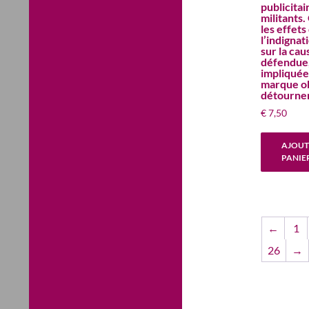
publicitai
militants.
les effets
l’indignat
sur la cau
défendue
impliquée 
marque ob
détourne
€
7,50
AJOUT
PANIE
←
1
26
→