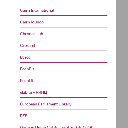
Cairn International
Cairn Mundo
ChronosHub
Crossref
Ebsco
EconBiz
EconLit
eLibrary РИНЦ
European Parliament Library
EZB
German Union Catalogue of Serials (ZDB)