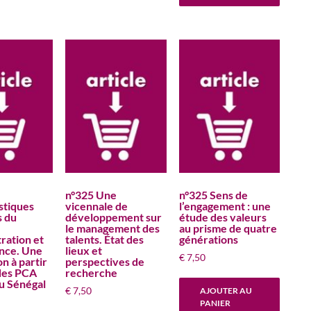
n°325 Une
n°325 Sens de
stiques
vicennale de
l’engagement : une
s du
développement sur
étude des valeurs
le management des
au prisme de quatre
ration et
talents. État des
générations
nce. Une
lieux et
€
7,50
n à partir
perspectives de
 des PCA
recherche
u Sénégal
€
7,50
AJOUTER AU
PANIER