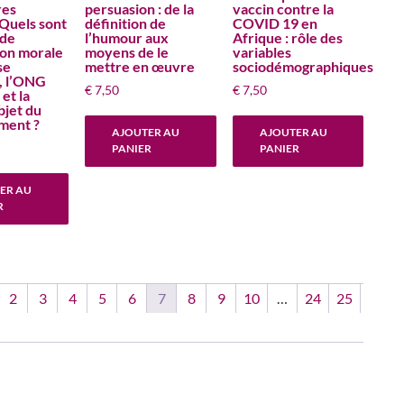
res
persuasion : de la
vaccin contre la
 Quels sont
définition de
COVID 19 en
 de
l’humour aux
Afrique : rôle des
ion morale
moyens de le
variables
se
mettre en œuvre
sociodémographiques
, l’ONG
€
7,50
€
7,50
et la
jet du
ment ?
AJOUTER AU
AJOUTER AU
PANIER
PANIER
ER AU
R
2
3
4
5
6
7
8
9
10
…
24
25