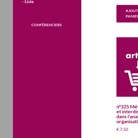
- Liste
AJOUT
PANIE
CONFÉRENCIERS
n°325 Mé
et interdi
dans l’ana
organisat
€
7,50