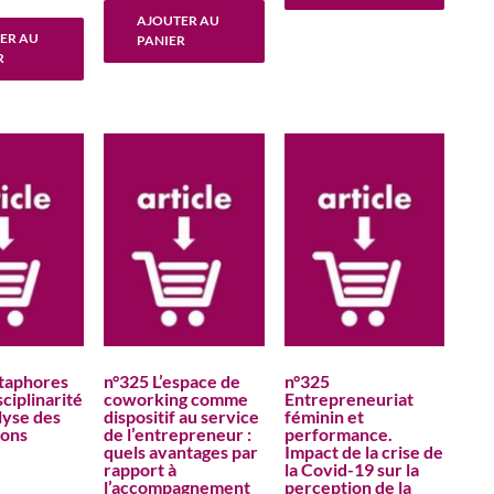
AJOUTER AU
ER AU
PANIER
R
taphores
n°325 L’espace de
n°325
sciplinarité
coworking comme
Entrepreneuriat
lyse des
dispositif au service
féminin et
ions
de l’entrepreneur :
performance.
quels avantages par
Impact de la crise de
rapport à
la Covid-19 sur la
l’accompagnement
perception de la