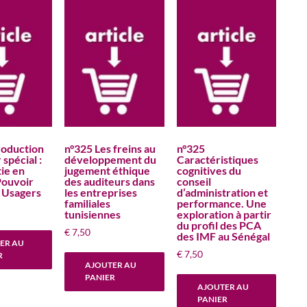
roduction
n°325 Les freins au
n°325
 spécial :
développement du
Caractéristiques
ie en
jugement éthique
cognitives du
Pouvoir
des auditeurs dans
conseil
s Usagers
les entreprises
d’administration et
familiales
performance. Une
tunisiennes
exploration à partir
du profil des PCA
€
7,50
des IMF au Sénégal
ER AU
€
7,50
R
AJOUTER AU
PANIER
AJOUTER AU
PANIER