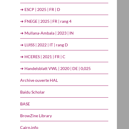
➔ ESCP | 2025 | FR | D
➔ FNEGE | 2025 | FR | rang 4
➔ Mullana-Ambala | 2023 | IN
➔ LUISS | 2022 | IT | rang D
➔ HCERES | 2021 | FR | C
➔ Handelsblatt VWL | 2020 | DE | 0,025
Archive ouverte HAL
Baidu Scholar
BASE
BrowZine Library
Cairn.info