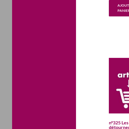
AJOUT
PANIE
n°325 Les
détourne