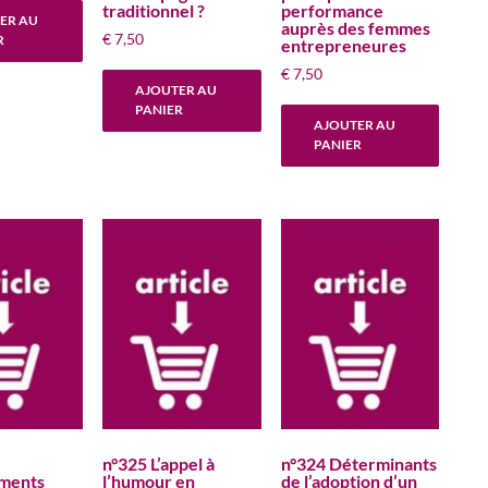
traditionnel ?
performance
ER AU
auprès des femmes
€
7,50
R
entrepreneures
€
7,50
AJOUTER AU
PANIER
AJOUTER AU
PANIER
n°325 L’appel à
n°324 Déterminants
ments
l’humour en
de l’adoption d’un