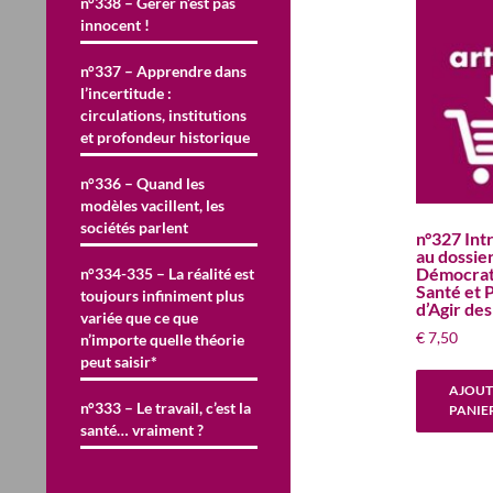
n°338 – Gérer n’est pas
innocent !
n°337 – Apprendre dans
l’incertitude :
circulations, institutions
et profondeur historique
n°336 – Quand les
modèles vacillent, les
sociétés parlent
n°327 Int
au dossier
Démocrat
n°334-335 – La réalité est
Santé et 
toujours infiniment plus
d’Agir de
variée que ce que
€
7,50
n’importe quelle théorie
peut saisir*
AJOUT
n°333 – Le travail, c’est la
PANIE
santé… vraiment ?