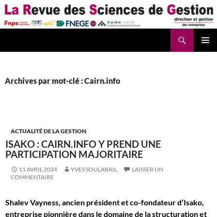
Aller
au
contenu
Recherche
La Revue des Sciences des Gestion – LaRSG.fr
Archives par mot-clé : Cairn.info
ACTUALITÉ DE LA GESTION
ISAKO : CAIRN.INFO Y PREND UNE
PARTICIPATION MAJORITAIRE
11 AVRIL 2024
YVES SOULABAIL
LAISSER UN
COMMENTAIRE
Shalev Vayness, ancien président et co-fondateur d’Isako,
entreprise pionnière dans le domaine de la structuration et