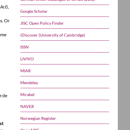
),
 Act
Google Scholar
s. Or
JISC Open Policy Finder
même
iDiscover (University of Cambridge)
ISSN
LIVIVO
MIAR
Mendeley
Mirabel
e de
NAVER
Norwegian Register
st