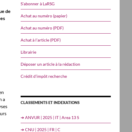
S’abonner à LaRSG
que de
Achat au numéro (papier)
des
Achat au numéro (PDF)
Achat à l’article (PDF)
Librairie
Déposer un article à la rédaction
Crédit d’impôt recherche
en
n a
CLASSEMENTS ET INDEXATIONS
yses
eurs
➔ ANVUR | 2025 | IT | Area 13 S
➔ CNU | 2025 | FR | C