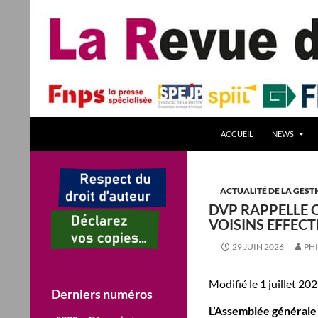
Aller
au
contenu
Recherche
La Revue des Sciences des Gestion – LaRSG.fr
ACCUEIL
NEWS
Première revue francophone de
management – Revue gestion
REVUE GESTION Revues de Gestion
ACTUALITÉ DE LA GEST
DVP RAPPELLE Q
VOISINS EFFECT
29 JUIN 2026
PHI
Modifié le 1 juillet 202
Derniers numéros
L’Assemblée générale d