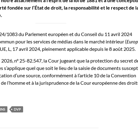
notre attachement à l’esprit de la loi de 1881 et à une concepti
té fondée sur l’État de droit, la responsabilité et le respect de l
e.
4/1083 du Parlement européen et du Conseil du 11 avril 2024
ommun pour les services de médias dans le marché intérieur (
Euro
OUE, L, 17 avril 2024, pleinement applicable depuis le 8 août 2025.
 2026, n° 25-82.547, la Cour jugeant que la protection du secret d
s s’applique quel que soit le lieu de la saisie de documents suscept
fication d’une source, conformément à l’article 10 de la Convention
de l’homme et à la jurisprudence de la Cour européenne des droit
INS
DVP