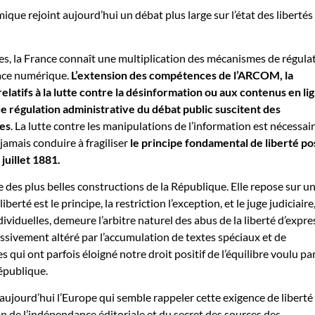
que rejoint aujourd’hui un débat plus large sur l’état des libertés
s, la France connaît une multiplication des mécanismes de régula
pace numérique.
L’extension des compétences de l’ARCOM, la
elatifs à la lutte contre la désinformation ou aux contenus en li
e régulation administrative du débat public suscitent des
mes
. La lutte contre les manipulations de l’information est nécessair
jamais conduire à fragiliser
le principe fondamental de liberté po
 juillet 1881.
e des plus belles constructions de la République. Elle repose sur u
iberté est le principe, la restriction l’exception, et le juge judiciaire
dividuelles, demeure l’arbitre naturel des abus de la liberté d’expre
essivement altéré par l’accumulation de textes spéciaux et de
 qui ont parfois éloigné notre droit positif de l’équilibre voulu par
République.
aujourd’hui l’Europe qui semble rappeler cette exigence de liberté
on de l’indépendance éditoriale et du secret des sources des