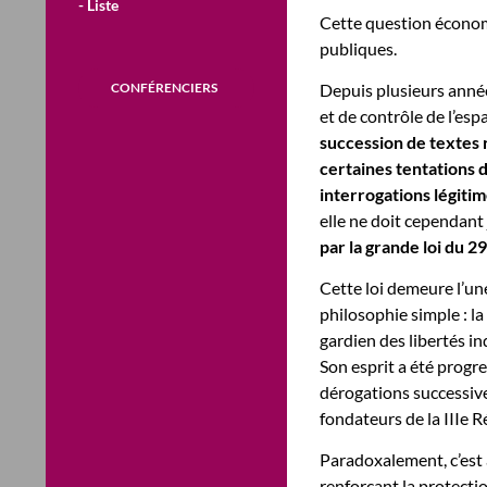
- Liste
Cette question économi
publiques.
CONFÉRENCIERS
Depuis plusieurs année
et de contrôle de l’es
succession de textes r
certaines tentations d
interrogations légiti
elle ne doit cependant 
par la grande loi du 29
Cette loi demeure l’un
philosophie simple : la l
gardien des libertés in
Son esprit a été progr
dérogations successives
fondateurs de la IIIe 
Paradoxalement, c’est 
renforçant la protecti