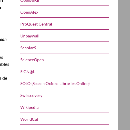
on
OpenAIRE
a
OpenAlex
ProQuest Central
Unpaywall
pean
Scholar9
es
ScienceOpen
ibles
SIGN@L
s de
SOLO (Search Oxford Libraries Online)
Swisscovery
Wikipedia
WorldCat