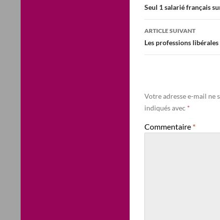
des
Seul 1 salarié français su
articles
ARTICLE SUIVANT
Les professions libérales
Votre adresse e-mail ne s
indiqués avec
*
Commentaire
*