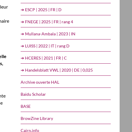
leur
➔ ESCP | 2025 | FR | D
naire
➔ FNEGE | 2025 | FR | rang 4
➔ Mullana-Ambala | 2023 | IN
➔ LUISS | 2022 | IT | rang D
elle
➔ HCERES | 2021 | FR | C
s,
➔ Handelsblatt VWL | 2020 | DE | 0,025
Archive ouverte HAL
Baidu Scholar
nte
de
BASE
BrowZine Library
Cairn.info