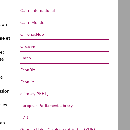
Cairn International
Cairn Mundo
tion
ChronosHub
gne et
Crossref
e ;
Ebsco
sé
EconBiz
ne
EconLit
,
ssion.
eLibrary РИНЦ
 les
European Parliament Library
EZB
 en
German Union Catalogue of Serials (ZDB)