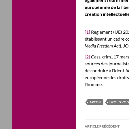
également réaffirmer 
européenne de la liber
création intellectuell
[1]
Règlement (UE) 202
établissant un cadre c
), J
Media Freedom Act
[2]
Cass. crim., 17 mars
sources des journaliste
de conduire à l’identi
européenne des droits 
l’homme.
ARCOM
DROITS VOIS
Navigation
ARTICLE PRÉCÉDENT