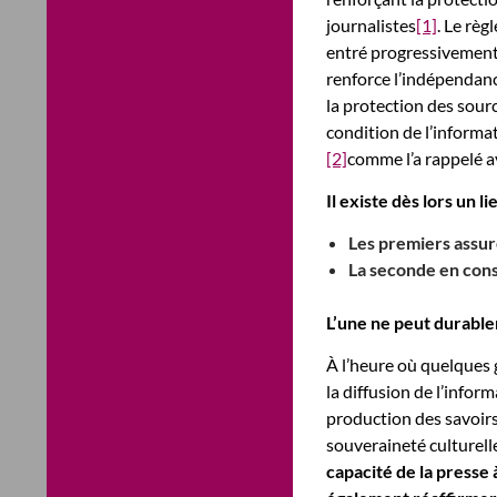
journalistes
[1]
. Le règ
entré progressivement 
renforce l’indépendanc
la protection des sourc
condition de l’inform
[2]
comme l’a rappelé a
Il existe dès lors un li
Les premiers assur
La seconde en const
L’une ne peut durable
À l’heure où quelques 
la diffusion de l’inform
production des savoirs
souveraineté culturell
capacité de la presse 