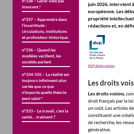
n°338 – Gérer n’est pas
juin 2026, intervient 
innocent !
européenne. Les débat
propriété intellectuel
n°337 – Apprendre dans
l’incertitude :
rédactions et, en défi
circulations, institutions
et profondeur historique
n°336 – Quand les
modèles vacillent, les
sociétés parlent
DVP droits voisins
n°334-335 – La réalité est
toujours infiniment plus
Les droits voi
variée que ce que
n’importe quelle théorie
Les droits voisins
, co
peut saisir*
droit français par la l
un coût. Les articles d
n°333 – Le travail, c’est la
constituent une créati
santé… vraiment ?
de recherche, les résea
générative.