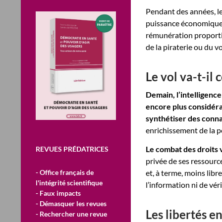
Pendant des années, le
puissance économique e
rémunération proportio
de la piraterie ou du vo
Le vol va-t-il
Demain, l’intelligenc
encore plus considérab
synthétiser des conn
enrichissement de la 
Le combat des droits v
REVUES PRÉDATRICES
privée de ses ressourc
- Office français de
et, à terme, moins libr
l'intégrité scientifique
l’information ni de vér
- Faux impacts
- Démasquer les revues
Les libertés e
- Rechercher une revue