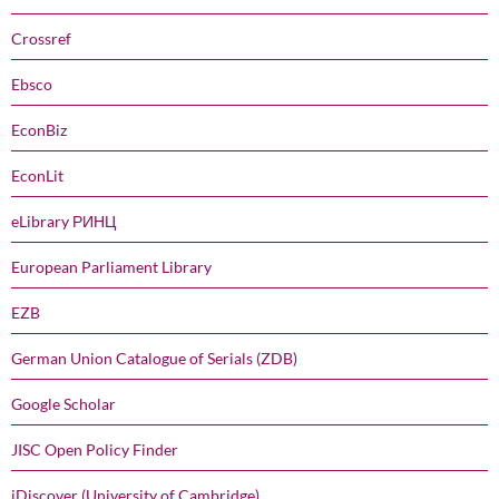
Crossref
Ebsco
EconBiz
EconLit
eLibrary РИНЦ
European Parliament Library
EZB
German Union Catalogue of Serials (ZDB)
Google Scholar
JISC Open Policy Finder
iDiscover (University of Cambridge)